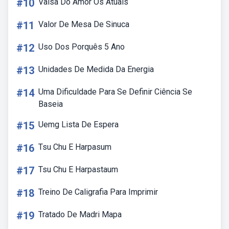
#10
Valsa Do Amor Os Atuais
#11
Valor De Mesa De Sinuca
#12
Uso Dos Porquês 5 Ano
#13
Unidades De Medida Da Energia
#14
Uma Dificuldade Para Se Definir Ciência Se
Baseia
#15
Uemg Lista De Espera
#16
Tsu Chu E Harpasum
#17
Tsu Chu E Harpastaum
#18
Treino De Caligrafia Para Imprimir
#19
Tratado De Madri Mapa