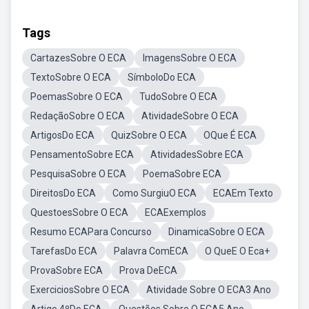
Tags
CartazesSobre O ECA
ImagensSobre O ECA
TextoSobre O ECA
SímboloDo ECA
PoemasSobre O ECA
TudoSobre O ECA
RedaçãoSobre O ECA
AtividadeSobre O ECA
ArtigosDo ECA
QuizSobre O ECA
OQue É ECA
PensamentoSobre ECA
AtividadesSobre ECA
PesquisaSobre O ECA
PoemaSobre ECA
DireitosDo ECA
Como SurgiuO ECA
ECAEm Texto
QuestoesSobre O ECA
ECAExemplos
Resumo ECAPara Concurso
DinamicaSobre O ECA
TarefasDo ECA
Palavra ComECA
O QueE O Eca+
ProvaSobre ECA
Prova DeECA
ExerciciosSobre O ECA
Atividade Sobre O ECA3 Ano