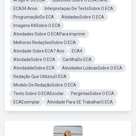
Artigo 4ºDo ECA
Questões Sobre O ECA5 Ano
ECA34 Anos
Interpretaçao De TextoSobre O ECA
ProgrumaçãoDo ECA
AtiidadesSobre O ECA
Imagens K4Sobre O ECA
Atividades Sobre O ECAPara Imprimir
Melhores RedaçõesSobre O ECA
Atividade Sobre ECA7 Ano
ECA4
AtivdadeSobre O ECA
CartilhaDo ECA
AtividaddeSobre ECA
Atividades LúdicasSobre O ECA
Redação Que UtilizouO ECA
Modelo De RedaçãoSobre O ECA
Texto Sobre O ECAEscolar
PergintasSobre O ECA
ECAExemplar
Atividade Para SE TrabalharO ECA