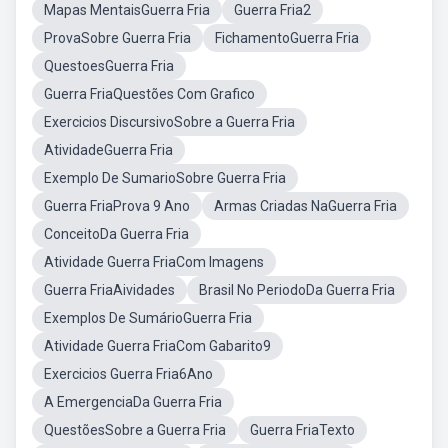
Mapas MentaisGuerra Fria
Guerra Fria2
ProvaSobre Guerra Fria
FichamentoGuerra Fria
QuestoesGuerra Fria
Guerra FriaQuestões Com Grafico
Exercicios DiscursivoSobre a Guerra Fria
AtividadeGuerra Fria
Exemplo De SumarioSobre Guerra Fria
Guerra FriaProva 9 Ano
Armas Criadas NaGuerra Fria
ConceitoDa Guerra Fria
Atividade Guerra FriaCom Imagens
Guerra FriaAividades
Brasil No PeriodoDa Guerra Fria
Exemplos De SumárioGuerra Fria
Atividade Guerra FriaCom Gabarito9
Exercicios Guerra Fria6Ano
A EmergenciaDa Guerra Fria
QuestõesSobre a Guerra Fria
Guerra FriaTexto