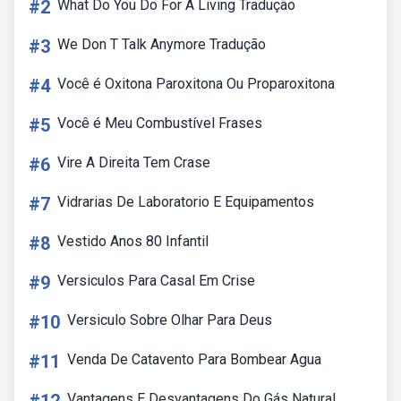
#2
What Do You Do For A Living Tradução
#3
We Don T Talk Anymore Tradução
#4
Você é Oxitona Paroxitona Ou Proparoxitona
#5
Você é Meu Combustível Frases
#6
Vire A Direita Tem Crase
#7
Vidrarias De Laboratorio E Equipamentos
#8
Vestido Anos 80 Infantil
#9
Versiculos Para Casal Em Crise
#10
Versiculo Sobre Olhar Para Deus
#11
Venda De Catavento Para Bombear Agua
Vantagens E Desvantagens Do Gás Natural