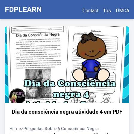
FDPLEARN
Contact
Tos
DMCA
Dia da consciência negra atividade 4 em PDF
Home
>
Perguntas Sobre A Consciência Negra