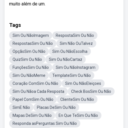
muito além de um.
Tags
Sim Ou NãoImagem
RespostaSim Ou Não
RespostasSim Ou Não
Sim Não OuTalvez
OpçãoSim Ou Não
Sim Ou NãoEscolha
QuizSim Ou Não
Sim Ou NãoCartaz
FunçõesSim Ou Não
Sim Ou NãoInstagram
Sim Ou NãoMeme
TemplateSim Ou Não
Coração ComSim Ou Não
Sim Ou NãoEleiçoes
Sim Ou Nãoa Cada Resposta
Check BosSim Ou Não
Papel ComSim Ou Não
ClienteSim Ou Não
SimE Não
Placas DeSim Ou Não
Mapas DeSim Ou Não
En Que TeSim Ou Não
Responda asPerguntas Sim Ou Não