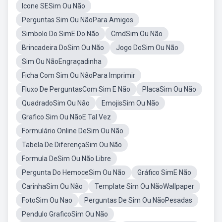
Icone SESim Ou Não
Perguntas Sim Ou NãoPara Amigos
Simbolo Do SimE Do Não
CmdSim Ou Não
Brincadeira DoSim Ou Não
Jogo DoSim Ou Não
Sim Ou NãoEngraçadinha
Ficha Com Sim Ou NãoPara Imprimir
Fluxo De PerguntasCom Sim E Não
PlacaSim Ou Não
QuadradoSim Ou Não
EmojisSim Ou Não
Grafico Sim Ou NãoE Tal Vez
Formulário Online DeSim Ou Não
Tabela De DiferençaSim Ou Não
Formula DeSim Ou Não Libre
Pergunta Do HemoceSim Ou Não
Gráfico SimE Não
CarinhaSim Ou Não
Template Sim Ou NãoWallpaper
FotoSim Ou Nao
Perguntas De Sim Ou NãoPesadas
Pendulo GraficoSim Ou Não