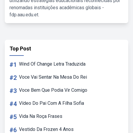
utilizando estratégias educacionais reconhecidas por
renomadas instituições acadêmicas globais -
fdp.aau.edu.et.
Top Post
#1
Wind Of Change Letra Traduzida
#2
Voce Vai Sentar Na Mesa Do Rei
#3
Voce Bem Que Podia Vir Comigo
#4
Vídeo Do Pai Com A Filha Sofia
#5
Vida Na Roça Frases
#6
Vestido Da Frozen 4 Anos