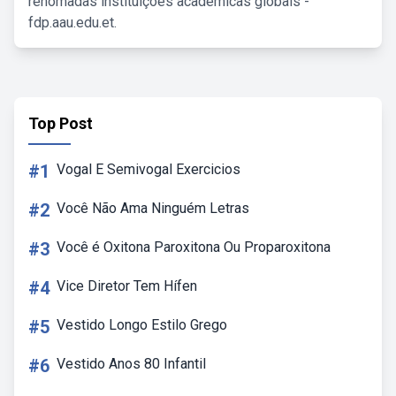
renomadas instituições acadêmicas globais -
fdp.aau.edu.et.
Top Post
#1
Vogal E Semivogal Exercicios
#2
Você Não Ama Ninguém Letras
#3
Você é Oxitona Paroxitona Ou Proparoxitona
#4
Vice Diretor Tem Hífen
#5
Vestido Longo Estilo Grego
#6
Vestido Anos 80 Infantil