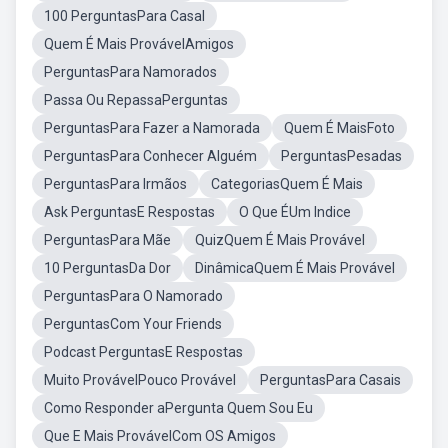
100 PerguntasPara Casal
Quem É Mais ProvávelAmigos
PerguntasPara Namorados
Passa Ou RepassaPerguntas
PerguntasPara Fazer a Namorada
Quem É MaisFoto
PerguntasPara Conhecer Alguém
PerguntasPesadas
PerguntasPara Irmãos
CategoriasQuem É Mais
Ask PerguntasE Respostas
O Que ÉUm Indice
PerguntasPara Mãe
QuizQuem É Mais Provável
10 PerguntasDa Dor
DinâmicaQuem É Mais Provável
PerguntasPara O Namorado
PerguntasCom Your Friends
Podcast PerguntasE Respostas
Muito ProvávelPouco Provável
PerguntasPara Casais
Como Responder aPergunta Quem Sou Eu
Que E Mais ProvávelCom OS Amigos