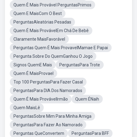
Quem É Mais Provável PerguntasPrimos
Quem E MaisCom O Best
PerguntasAleatórias Pesadas
Quem É Mais ProvávelEm Chá De Bebê
Claramente MaisFavorável
Perguntas Quem É Mais ProvavelMamae E Papai
Pergunta Sobre Do QuemGanhou O Jogo
Signos QuemE Mais
PerguntasPara Trote
Quem É MaisProvael
Top 100 PerguntasPara Fazer Casal
PerguntasPara DIA Dos Namorados
Quem É Mais ProvávelIrmão
Quem ÉNaih
Quem MaisLê
PerguntasSobre Mim Para Minha Amiga
PerguntasPara Fazer Ao Namorado
Perguntas QueConvertem
PerguntasPara BFF