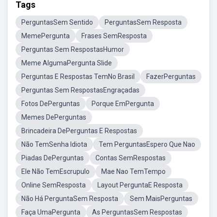
Tags
PerguntasSem Sentido
PerguntasSem Resposta
MemePergunta
Frases SemResposta
Perguntas Sem RespostasHumor
Meme AlgumaPergunta Slide
Perguntas E Respostas TemNo Brasil
FazerPerguntas
Perguntas Sem RespostasEngraçadas
Fotos DePerguntas
Porque EmPergunta
Memes DePerguntas
Brincadeira DePerguntas E Respostas
Não TemSenha Idiota
Tem PerguntasEspero Que Nao
Piadas DePerguntas
Contas SemRespostas
Ele Não TemEscrupulo
Mae Nao TemTempo
Online SemResposta
Layout PerguntaE Resposta
Não Há PerguntaSem Resposta
Sem MaisPerguntas
Faça UmaPergunta
As PerguntasSem Respostas