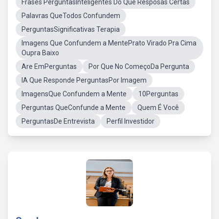
Frases PerguntasInteligentes Do Que Resposas Certas
Palavras QueTodos Confundem
PerguntasSignificativas Terapia
Imagens Que Confundem a MentePrato Virado Pra Cima
Oupra Baixo
Are EmPerguntas
Por Que No ComeçoDa Pergunta
IA Que Responde PerguntasPor Imagem
ImagensQue Confundem a Mente
10Perguntas
Perguntas QueConfunde a Mente
Quem É Você
PerguntasDe Entrevista
Perfil Investidor