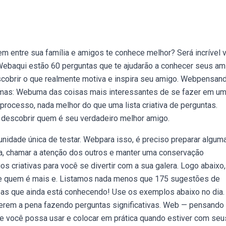
entre sua família e amigos te conhece melhor? Será incrível 
ebaqui estão 60 perguntas que te ajudarão a conhecer seus a
escobrir o que realmente motiva e inspira seu amigo. Webpensan
emas: Webuma das coisas mais interessantes de se fazer em u
processo, nada melhor do que uma lista criativa de perguntas.
 descobrir quem é seu verdadeiro melhor amigo.
nidade única de testar. Webpara isso, é preciso preparar algum
a, chamar a atenção dos outros e manter uma conservação
s criativas para você se divertir com a sua galera. Logo abaixo,
e quem é mais e. Listamos nada menos que 175 sugestões de
oas que ainda está conhecendo! Use os exemplos abaixo no dia.
rem a pena fazendo perguntas significativas. Web — pensando
ue você possa usar e colocar em prática quando estiver com seu