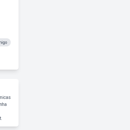
migo
cnicas
inha
.