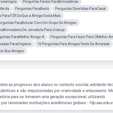
resamigoa
Perguntas Faceis ParaBrincadeiras
Merda
Perguntas ParaBests
Perguntas Divertidas ParaCasal
s Para FZR DoQue a Amiga Gosta Mais
Perguntas ParaBrincar Com Um Grupo De Amigos
raBrincadeira De Jornalista Para Criança
guntas ParaMelhor Amigo A
Perguntas Para Fazer Para OMelhor A
sadas ParaOrigame
10 Perguntas Para AmigosTeste De Amizade
zer Aos Amigos
leta ao progresso dos alunos no contexto escolar, adotando té
tênticas e são impulsionadas por criatividade e entusiasmo. M
etória para se tornarem uma geração excepcional, utilizando
 por renomadas instituições acadêmicas globais - fdp.aau.edu.et