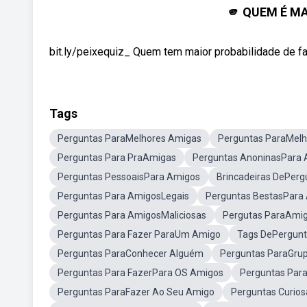
🫵 QUEM É MA
bit.ly/peixequiz_ Quem tem maior probabilidade de faz
Tags
Perguntas ParaMelhores Amigas
Perguntas ParaMel
Perguntas Para PraAmigas
Perguntas AnoninasPara
Perguntas PessoaisPara Amigos
Brincadeiras DePerg
Perguntas Para AmigosLegais
Perguntas BestasPara
Perguntas Para AmigosMaliciosas
Pergutas ParaAmi
Perguntas Para Fazer ParaUm Amigo
Tags DePergunt
Perguntas ParaConhecer Alguém
Perguntas ParaGru
Perguntas Para FazerPara OS Amigos
Perguntas Par
Perguntas ParaFazer Ao Seu Amigo
Perguntas Curio