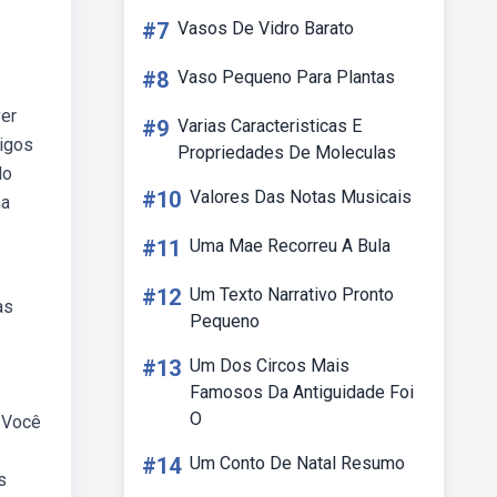
#7
Vasos De Vidro Barato
#8
Vaso Pequeno Para Plantas
ver
#9
Varias Caracteristicas E
migos
Propriedades De Moleculas
do
#10
Valores Das Notas Musicais
ma
#11
Uma Mae Recorreu A Bula
#12
Um Texto Narrativo Pronto
as
Pequeno
#13
Um Dos Circos Mais
Famosos Da Antiguidade Foi
O
 Você
#14
Um Conto De Natal Resumo
s