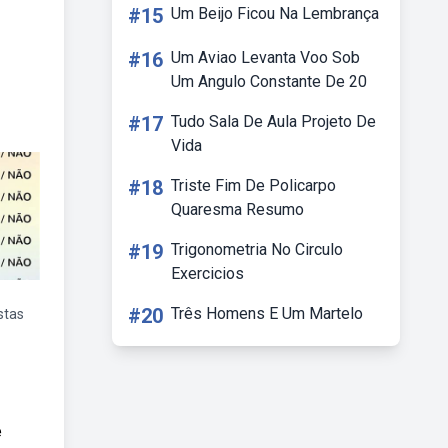
#15
Um Beijo Ficou Na Lembrança
#16
Um Aviao Levanta Voo Sob
Um Angulo Constante De 20
#17
Tudo Sala De Aula Projeto De
Vida
#18
Triste Fim De Policarpo
Quaresma Resumo
#19
Trigonometria No Circulo
Exercicios
#20
Três Homens E Um Martelo
stas
e