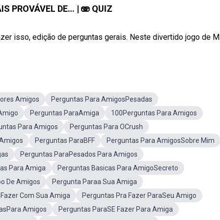
IS PROVÁVEL DE… | 🫨 QUIZ
er isso, edição de perguntas gerais. Neste divertido jogo de Mai
hores Amigos
Perguntas Para AmigosPesadas
 Amigo
Perguntas ParaAmiga
100Perguntas Para Amigos
untas Para Amigos
Perguntas Para OCrush
 Amigos
Perguntas ParaBFF
Perguntas Para AmigosSobre Mim
gas
Perguntas ParaPesados Para Amigos
as Para Amiga
Perguntas Basicas Para AmigoSecreto
po De Amigos
Pergunta Paraa Sua Amiga
aFazer Com Sua Amiga
Perguntas Pra Fazer ParaSeu Amigo
sasPara Amigos
Perguntas ParaSE Fazer Para Amiga