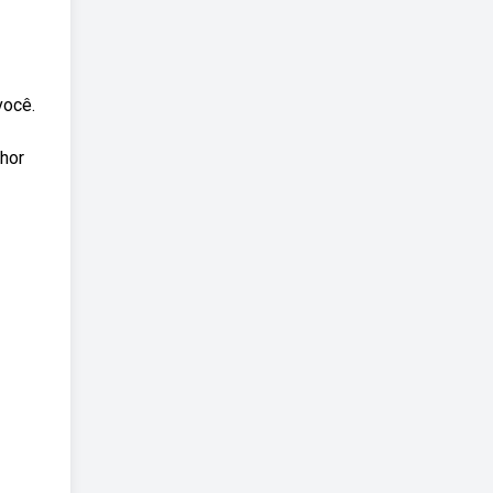
você.
hor