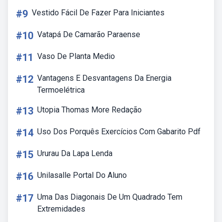
#9
Vestido Fácil De Fazer Para Iniciantes
#10
Vatapá De Camarão Paraense
#11
Vaso De Planta Medio
#12
Vantagens E Desvantagens Da Energia
Termoelétrica
#13
Utopia Thomas More Redação
#14
Uso Dos Porquês Exercícios Com Gabarito Pdf
#15
Ururau Da Lapa Lenda
#16
Unilasalle Portal Do Aluno
#17
Uma Das Diagonais De Um Quadrado Tem
Extremidades