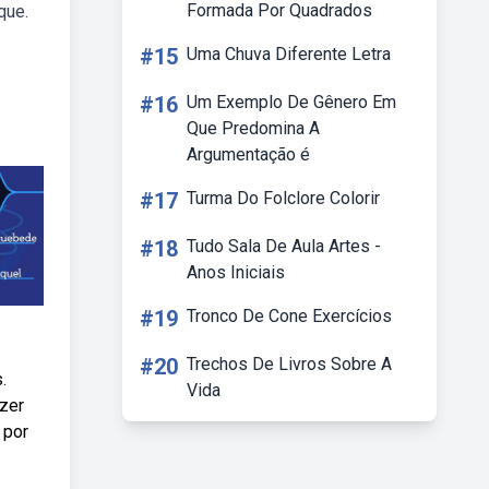
Formada Por Quadrados
que.
#15
Uma Chuva Diferente Letra
#16
Um Exemplo De Gênero Em
Que Predomina A
Argumentação é
#17
Turma Do Folclore Colorir
#18
Tudo Sala De Aula Artes -
Anos Iniciais
#19
Tronco De Cone Exercícios
#20
Trechos De Livros Sobre A
.
Vida
azer
 por