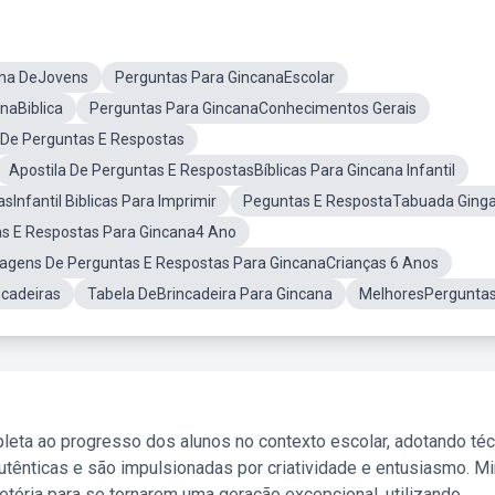
ana DeJovens
Perguntas Para GincanaEscolar
naBiblica
Perguntas Para GincanaConhecimentos Gerais
De Perguntas E Respostas
Apostila De Perguntas E RespostasBíblicas Para Gincana Infantil
Infantil Biblicas Para Imprimir
Peguntas E RespostaTabuada Ging
as E Respostas Para Gincana4 Ano
agens De Perguntas E Respostas Para GincanaCrianças 6 Anos
cadeiras
Tabela DeBrincadeira Para Gincana
MelhoresPergunta
leta ao progresso dos alunos no contexto escolar, adotando té
tênticas e são impulsionadas por criatividade e entusiasmo. M
etória para se tornarem uma geração excepcional, utilizando