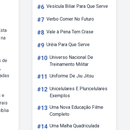
#6
Vesícula Biliar Para Que Serve
#7
Verbo Comer No Futuro
Esta
#8
Vale à Pena Tem Crase
 na
#9
Uréia Para Que Serve
#10
Universo Nacional De
s de
Treinamento Militar
,
çadas
#11
Uniforme De Jiu Jitsu
#12
Unicelulares E Pluricelulares
s e
Exemplos
rais
#13
Uma Nova Educação Filme
íblia
Completo
#14
Uma Malha Quadriculada