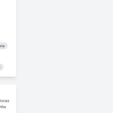
ana
s
cnicas
inha