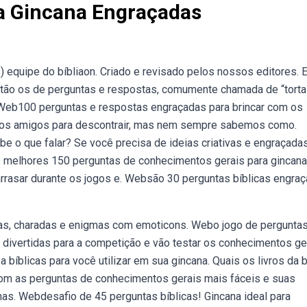
a Gincana Engraçadas
) equipe do bíbliaon. Criado e revisado pelos nossos editores. 
stão os de perguntas e respostas, comumente chamada de “torta
),. Web100 perguntas e respostas engraçadas para brincar com os
os amigos para descontrair, mas nem sempre sabemos como.
e o que falar? Se você precisa de ideias criativas e engraçada
melhores 150 perguntas de conhecimentos gerais para gincana
rrasar durante os jogos e. Websão 30 perguntas bíblicas engra
untas, charadas e enigmas com emoticons. Webo jogo de pergunta
 divertidas para a competição e vão testar os conhecimentos ge
íblicas para você utilizar em sua gincana. Quais os livros da b
com as perguntas de conhecimentos gerais mais fáceis e suas
nas. Webdesafio de 45 perguntas bíblicas! Gincana ideal para