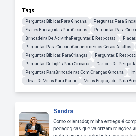
Tags
Perguntas BiblicasPara Gincana
Perguntas Para Ginc
Frases Engraçadas ParaGicanas
Perguntas Para Ginca
Brincadeira De AdivinhaPerguntas E Respostas
Piadas
Perguntas Para GincanaConhecimentos Gerais Adultos
Perguntas Biblicas ParaCrianças
Perguntas E Respostas
Perguntas DeInglês Para Gincana
Cartoes De Pergunt
Perguntas ParaBrincadeiras Com Crianças Gincana
Im
Ideias DeMicos Para Pagar
Micos EngraçadosPara Brin
Sandra
Como orientador, minha entrega é comp
pedagógicas que valorizam relações au
meta é guiar os estudantes em sua traj