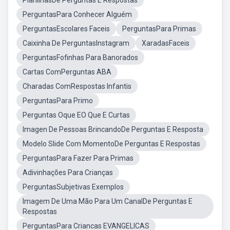
PlanilhasDe Perguntas E Respostas
PerguntasPara Conhecer Alguém
PerguntasEscolares Faceis
PerguntasPara Primas
Caixinha De PerguntasInstagram
XaradasFaceis
PerguntasFofinhas Para Banorados
Cartas ComPerguntas ABA
Charadas ComRespostas Infantis
PerguntasPara Primo
Perguntas Oque EO Que E Curtas
Imagen De Pessoas BrincandoDe Perguntas E Resposta
Modelo Slide Com MomentoDe Perguntas E Respostas
PerguntasPara Fazer Para Primas
Adivinhações Para Crianças
PerguntasSubjetivas Exemplos
Imagem De Uma Mão Para Um CanalDe Perguntas E
Respostas
PerguntasPara Criancas EVANGELICAS