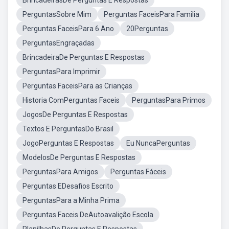
BrincadeirasDe Perguntas E Respostas
PerguntasSobre Mim
Perguntas FaceisPara Familia
Perguntas FaceisPara 6 Ano
20Perguntas
PerguntasEngraçadas
BrincadeiraDe Perguntas E Respostas
PerguntasPara Imprimir
Perguntas FaceisPara as Crianças
Historia ComPerguntas Faceis
PerguntasPara Primos
JogosDe Perguntas E Respostas
Textos E PerguntasDo Brasil
JogoPerguntas E Respostas
Eu NuncaPerguntas
ModelosDe Perguntas E Respostas
PerguntasPara Amigos
Perguntas Fáceis
Perguntas EDesafios Escrito
PerguntasPara a Minha Prima
Perguntas Faceis DeAutoavalição Escola