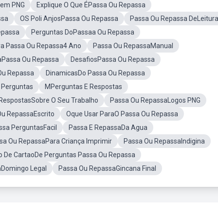
gem PNG
Explique O Que ÉPassa Ou Repassa
ssa
OS Poli AnjosPassa Ou Repassa
Passa Ou Repassa DeLeitur
epassa
Perguntas DoPassaa Ou Repassa
ra Passa Ou Repassa4 Ano
Passa Ou RepassaManual
aPassa Ou Repassa
DesafiosPassa Ou Repassa
Ou Repassa
DinamicasDo Passa Ou Repassa
 Perguntas
MPerguntas E Respostas
 RespostasSobre O Seu Trabalho
Passa Ou RepassaLogos PNG
u RepassaEscrito
Oque Usar ParaO Passa Ou Repassa
sa PerguntasFacil
Passa E RepassaDa Agua
sa Ou RepassaPara Criança Imprimir
Passa Ou RepassaIndigina
o De CartaoDe Perguntas Passa Ou Repassa
aDomingo Legal
Passa Ou RepassaGincana Final