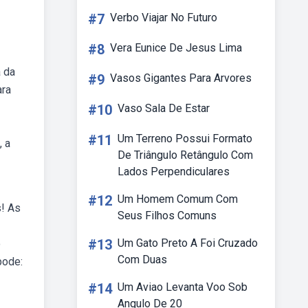
#7
Verbo Viajar No Futuro
#8
Vera Eunice De Jesus Lima
a da
#9
Vasos Gigantes Para Arvores
ara
#10
Vaso Sala De Estar
#11
Um Terreno Possui Formato
, a
De Triângulo Retângulo Com
Lados Perpendiculares
#12
Um Homem Comum Com
s! As
Seus Filhos Comuns
#13
Um Gato Preto A Foi Cruzado
o
Com Duas
pode:
#14
Um Aviao Levanta Voo Sob
Angulo De 20