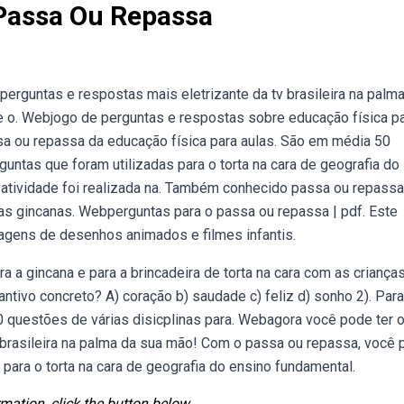
Passa Ou Repassa
erguntas e respostas mais eletrizante da tv brasileira na palm
e o. Webjogo de perguntas e respostas sobre educação física p
sa ou repassa da educação física para aulas. São em média 50
guntas que foram utilizadas para o torta na cara de geografia do
 atividade foi realizada na. Também conhecido passa ou repassa
as gincanas. Webperguntas para o passa ou repassa | pdf. Este
agens de desenhos animados e filmes infantis.
a gincana e para a brincadeira de torta na cara com as criança
antivo concreto? A) coração b) saudade c) feliz d) sonho 2). Para
50 questões de várias disicplinas para. Webagora você pode ter 
 brasileira na palma da sua mão! Com o passa ou repassa, você 
para o torta na cara de geografia do ensino fundamental.
mation, click the button below.