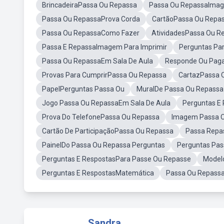
BrincadeiraPassa Ou Repassa
Passa Ou RepassaIma
Passa Ou RepassaProva Corda
CartãoPassa Ou Repa
Passa Ou RepassaComo Fazer
AtividadesPassa Ou R
Passa E RepassaImagem Para Imprimir
Perguntas Pa
Passa Ou RepassaEm Sala De Aula
Responde Ou Pag
Provas Para CumprirPassa Ou Repassa
CartazPassa 
PapelPerguntas Passa Ou
MuralDe Passa Ou Repassa
Jogo Passa Ou RepassaEm Sala De Aula
Perguntas E
Prova Do TelefonePassa Ou Repassa
Imagem Passa O
Cartão De ParticipaçãoPassa Ou Repassa
Passa Repas
PainelDo Passa Ou Repassa Perguntas
Perguntas Pas
Perguntas E RespostasPara Passe Ou Repasse
Model
Perguntas E RespostasMatemática
Passa Ou Repass
Sandra