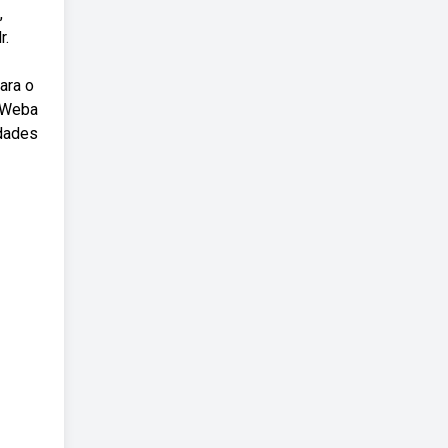
,
r.
ara o
. Weba
idades