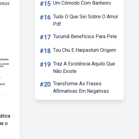
#15
Um Cômodo Com Banheiro
 seus
#16
Tudo O Que Sei Sobre O Amor
Pdf
#17
Tucumã Benefícios Para Pele
#18
Tsu Chu E Harpastum Origem
#19
Traz A Existência Aquilo Que
Não Existe
#20
Transforme As Frases
Afirmativas Em Negativas
ática
ue o