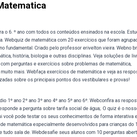
 Matematica
ra o 6. º ano com todos os conteúdos ensinados na escola. Est
ca. Webquiz de matemática com 20 exercícios que foram agrupa
no fundamental. Criado pelo professor erivelton vieira. Webno bra
ca, história, biologia e outras disciplinas. Veja soluções de li
s com perguntas e exercícios sobre problemas de matemática,
e muito mais. Webfaça exercícios de matemática e veja as respo
das sobre os principais pontos dos vestibulares e provas!
dio 1º ano 2º ano 3º ano 4º ano 5º ano 6º. Webconfira as respos
responde a pergunta sobre tarifa social de água;. O quiz é o nos
i você pode testar os seus conhecimentos de forma interativa 
 de matemática especialmente desenvolvidos para crianças do 
ite tudo sala de. Webdesafie seus alunos com 10 perguntas aber