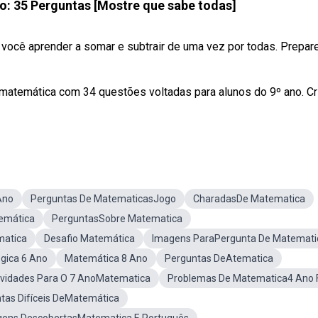
o: 35 Perguntas [Mostre que sabe todas]
 você aprender a somar e subtrair de uma vez por todas. Prepar
matemática com 34 questões voltadas para alunos do 9º ano. Cr
Ano
Perguntas De MatematicasJogo
CharadasDe Matematica
emática
PerguntasSobre Matematica
matica
Desafio Matemática
Imagens ParaPergunta De Matemati
gica 6 Ano
Matemática 8 Ano
Perguntas DeAtematica
ividades Para O 7 AnoMatematica
Problemas De Matematica4 Ano F
tas Difíceis DeMatemática