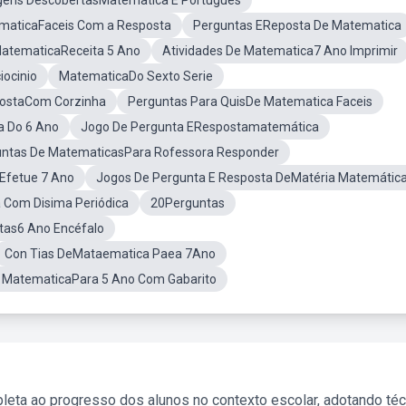
ens DescobertasMatematica E Português
maticaFaceis Com a Resposta
Perguntas EReposta De Matematica
atematicaReceita 5 Ano
Atividades De Matematica7 Ano Imprimir
iocinio
MatematicaDo Sexto Serie
postaCom Corzinha
Perguntas Para QuisDe Matematica Faceis
a Do 6 Ano
Jogo De Pergunta ERespostamatemática
ntas De MatematicasPara Rofessora Responder
Efetue 7 Ano
Jogos De Pergunta E Resposta DeMatéria Matemátic
 Com Disima Periódica
20Perguntas
tas6 Ano Encéfalo
Con Tias DeMataematica Paea 7Ano
e MatematicaPara 5 Ano Com Gabarito
leta ao progresso dos alunos no contexto escolar, adotando té