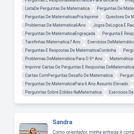
Perguntas E RespostasMatemática Para Gincana
Imag
ListaDe Perguntas De Matematica
Perguntas De Mate
Perguntas De MatematicasPra Inprimir
Questoes De M
Problemas De Matematica6Ano
Jogos DeLogica E Rac
Perguntas De MatematicaEngraçada
Pergunta E Res
Tarefinhas Matematica7 Ano
Exercícios DeMatemátic
Perguntas E Respostas De MatematicaContinha
Pergu
Problemas DeMatemática Para O 5º Ano
Matemática 
Imprimir Cartas De Perguntas E Respostas DeMatemática
Cartao ComPerguntas Desafio De Matematica
Pergun
Perguntas De MatematicaPara 6 Ano Assunto Elevado
Pergunrtas Sobre Eclides NaMatematica
Exercicios D
Sandra
Como orientador, minha entrega é comp