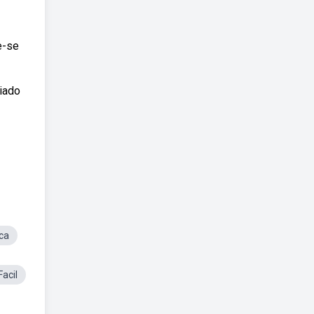
e-se
iado
ca
acil