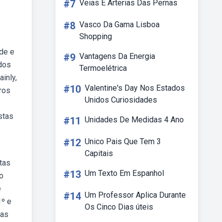
#7
Veias E Arterias Das Pernas
#8
Vasco Da Gama Lisboa
Shopping
ude e
#9
Vantagens Da Energia
dos
Termoelétrica
inly,
#10
Valentine's Day Nos Estados
vros
Unidos Curiosidades
stas
#11
Unidades De Medidas 4 Ano
#12
Unico Pais Que Tem 3
Capitais
tas
#13
Um Texto Em Espanhol
so
e
#14
Um Professor Aplica Durante
1º e
Os Cinco Dias úteis
tas