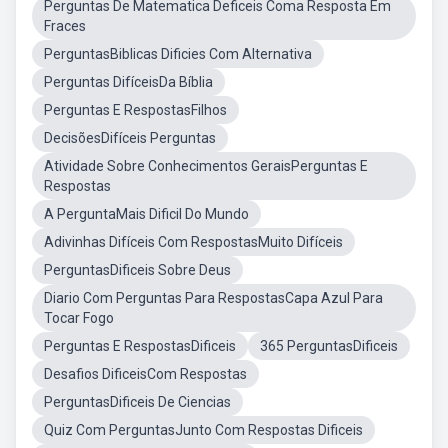
Perguntas De Matematica Deficeis Coma Resposta Em
Fraces
PerguntasBiblicas Dificies Com Alternativa
Perguntas DifíceisDa Bíblia
Perguntas E RespostasFilhos
DecisõesDifíceis Perguntas
Atividade Sobre Conhecimentos GeraisPerguntas E
Respostas
A PerguntaMais Dificil Do Mundo
Adivinhas Difíceis Com RespostasMuito Difíceis
PerguntasDificeis Sobre Deus
Diario Com Perguntas Para RespostasCapa Azul Para
Tocar Fogo
Perguntas E RespostasDificeis
365 PerguntasDificeis
Desafios DificeisCom Respostas
PerguntasDificeis De Ciencias
Quiz Com PerguntasJunto Com Respostas Dificeis