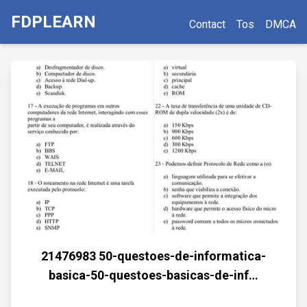
FDPLEARN
Contact
Tos
DMCA
21476983 50-questoes-de-informatica-
basica-50-questoes-basicas-de-inf…