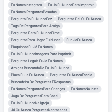
Eu NuncaInstagram
Eu Ja Eu NuncaPara Imprimir
Eu Nunca PerguntasPesadas
Pergunta Do Eu NuncaFez
Perguntas DeLOL Eu Nunca
Tags De PerguntasPara Amiga
Perguntas Para Eu NuncaFilme
PerguntasPara Jogar Eu Nunca
Eun JaEu Nunca
PlaquinhasEu Já Eu Nunca
Eu Já Eu NuncaImagens Para Imprimir
Perguntas Legais EuJa Eu Nunca
Amigas BrincandoDe Eu Já Eu Nunca
Placa EuJa Eu Nunca
Perguntas Eu NuncaEscola
Brincadeira De Perguntas ERespostas
Eu Nunca PerguntasPara Crianças
Eu NuncaNo Insta
Jogo De PerguntasPara Casal
Eu Ja Eu NuncaNa Igreja
Já Ou Nunca PerguntasNenrasadas