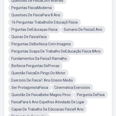
Questões De FisicaCom Animes
Peguntas FisicaModerna
Questoes De FisicaPara 8 Ano
16 Perguntas TrabalhoDe Educaçõ Fisica
Prguntas DeEducaçao Fisica
Sumario De Fisica3 Ano
Qusrao De FisicaVaca
Perguntas DeBiofisica Com Imagens
Perguntas Scapa De Trabalho DeEducação Fisica 8Ano
Fundamentos Da Fisica3 Ramalho
Biofisica Perguntas DeProvas
Questão FisicaDo Pingo Do Motor
Exercicio De Fisica1 Ano Ensino Medio
Ser ProtagonistaFísica
Cinematica Exercicios
Questão De FisicaBebe Magico Piroc
Pergunta DeFisia
FisicaPara 6 Ano Espelhos Atividade De Ligar
Capas De Trabalho De Educacao Fisica9 Ano