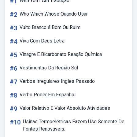
#1
With You I Am Tradução
#2
Who Which Whose Quando Usar
#3
Vulto Branco é Bom Ou Ruim
#4
Viva Com Deus Letra
#5
Vinagre E Bicarbonato Reação Química
#6
Vestimentas Da Região Sul
#7
Verbos Irregulares Ingles Passado
#8
Verbo Poder Em Espanhol
#9
Valor Relativo E Valor Absoluto Atividades
#10
Usinas Termoelétricas Fazem Uso Somente De
Fontes Renováveis.