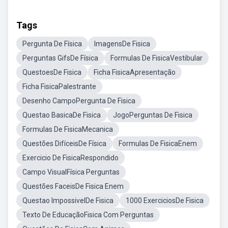
Tags
Pergunta De Física
ImagensDe Fisica
Perguntas GifsDe Física
Formulas De FisicaVestibular
QuestoesDe Fisica
Ficha FisicaApresentação
Ficha FisicaPalestrante
Desenho CampoPergunta De Fisica
Questao BasicaDe Fisica
JogoPerguntas De Fisica
Formulas De FisicaMecanica
Questões DifíceisDe Física
Formulas De FisicaEnem
Exercicio De FisicaRespondido
Campo VisualFísica Perguntas
Questões FaceisDe Fisica Enem
Questao ImpossivelDe Fisica
1000 ExerciciosDe Fisica
Texto De EducaçãoFisica Com Perguntas