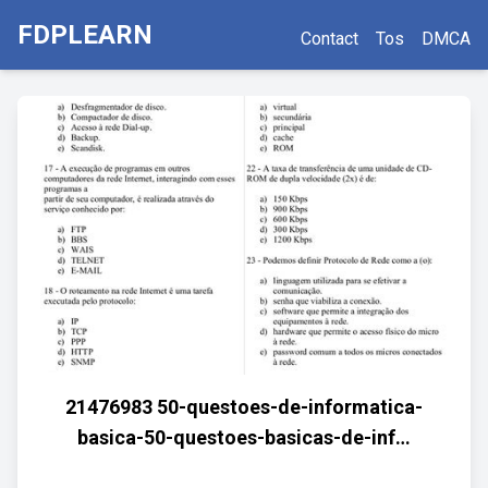
FDPLEARN
Contact
Tos
DMCA
21476983 50-questoes-de-informatica-
basica-50-questoes-basicas-de-inf…