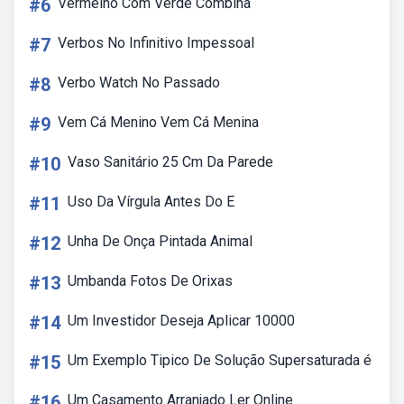
#6
Vermelho Com Verde Combina
#7
Verbos No Infinitivo Impessoal
#8
Verbo Watch No Passado
#9
Vem Cá Menino Vem Cá Menina
#10
Vaso Sanitário 25 Cm Da Parede
#11
Uso Da Vírgula Antes Do E
#12
Unha De Onça Pintada Animal
#13
Umbanda Fotos De Orixas
#14
Um Investidor Deseja Aplicar 10000
#15
Um Exemplo Tipico De Solução Supersaturada é
#16
Um Casamento Arranjado Ler Online