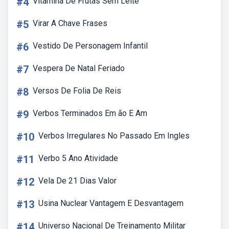
#4
Vitamina De Frutas Sem Leite
#5
Virar A Chave Frases
#6
Vestido De Personagem Infantil
#7
Vespera De Natal Feriado
#8
Versos De Folia De Reis
#9
Verbos Terminados Em ão E Am
#10
Verbos Irregulares No Passado Em Ingles
#11
Verbo 5 Ano Atividade
#12
Vela De 21 Dias Valor
#13
Usina Nuclear Vantagem E Desvantagem
#14
Universo Nacional De Treinamento Militar