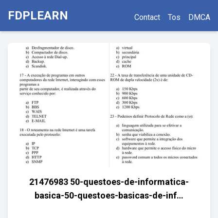
FDPLEARN
Contact
Tos
DMCA
21476983 50-questoes-de-informatica-
basica-50-questoes-basicas-de-inf…