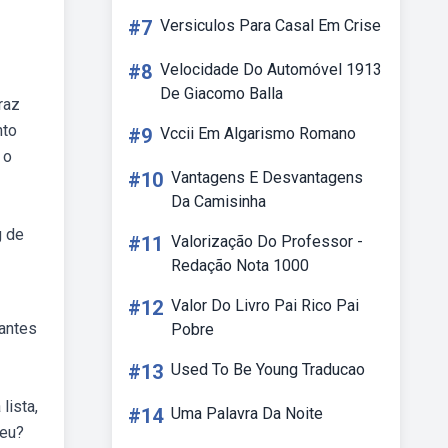
#7
Versiculos Para Casal Em Crise
#8
Velocidade Do Automóvel 1913
De Giacomo Balla
raz
nto
#9
Vccii Em Algarismo Romano
 o
#10
Vantagens E Desvantagens
Da Camisinha
g de
#11
Valorização Do Professor -
Redação Nota 1000
#12
Valor Do Livro Pai Rico Pai
santes
Pobre
#13
Used To Be Young Traducao
lista,
#14
Uma Palavra Da Noite
seu?