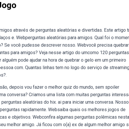
Jogo
s através de perguntas aleatórias e divertidas. Este artigo t
laços e. Webperguntas aleatórias para amigos. Qual foi o mome
? Se você pudesse descrever nosso. Webvocê precisa quebrar
untas para amigos? Veja nesse artigo do umcomo 120 perguntas
r alguém pode ajudar na hora de quebrar o gelo em um primeiro
essoa com. Quantas linhas tem no logo do serviço de streamin
os?.
rsão, depois vou fazer o melhor quiz do mundo, sem spoiler
 uma conversa? Criamos uma lista com muitas perguntas interes
perguntas aleatórias do hix. ai para iniciar uma conversa. Nosso
r perguntas rapidamente. Websaiba quais os melhores jogos de
icas e objetivos. Webconfira algumas perguntas polêmicas nesta 
 seu melhor amigo. Já ficou com o(a) ex de algum melhor amigo 