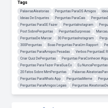
Tags
PalavrasAleatorias
Perguntas ParaOS Amigos
Ide
Ideias De Enquetes
Perguntas ParaCais
Perguntas
Perguntas ParaSE Fazer
PerguntaInstagram
Pergu
Post SobrePerguntas
PerguntasSurpresas
MarcasA
PerguntasDe Marcar
30 PerguntasInstagram
Perg
300Perguntas
Boas Perguntas ParaUm Rapport
Pe
Perguntas ParaAmigos Pesadas
Verbos PerguntasE 
Criar Quiz DePerguntas
Perguntas ParaConhecer Alg
Perguntas Para Fazer ParaSua Ex
Eu NuncaPerguntas
20 Fatos Sobre MimPerguntas
Palavras AleatoriasPa
Perguntas ParaWhats App
PerguntasMeme
Pergu
Perguntas ParaAmigos Legais
Perguntas AleatoriasD