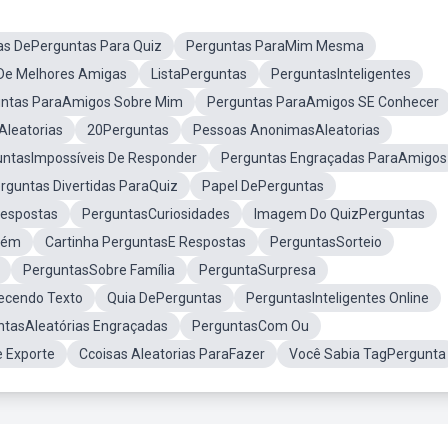
ias DePerguntas Para Quiz
Perguntas ParaMim Mesma
De Melhores Amigas
ListaPerguntas
PerguntasInteligentes
ntas ParaAmigos Sobre Mim
Perguntas ParaAmigos SE Conhecer
leatorias
20Perguntas
Pessoas AnonimasAleatorias
untasImpossíveis De Responder
Perguntas Engraçadas ParaAmigos
rguntas Divertidas ParaQuiz
Papel DePerguntas
Respostas
PerguntasCuriosidades
Imagem Do QuizPerguntas
uém
Cartinha PerguntasE Respostas
PerguntasSorteio
PerguntasSobre Família
PerguntaSurpresa
recendo Texto
Quia DePerguntas
PerguntasInteligentes Online
ntasAleatórias Engraçadas
PerguntasCom Ou
e Exporte
Ccoisas Aleatorias ParaFazer
Você Sabia TagPergunta