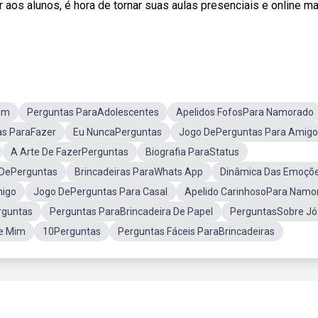
 aos alunos, é hora de tornar suas aulas presenciais e online ma
im
Perguntas ParaAdolescentes
Apelidos FofosPara Namorado
as ParaFazer
Eu NuncaPerguntas
Jogo DePerguntas Para Amigo
A Arte De FazerPerguntas
Biografia ParaStatus
 DePerguntas
Brincadeiras ParaWhats App
Dinâmica Das Emoçõ
migo
Jogo DePerguntas Para Casal
Apelido CarinhosoPara Namo
rguntas
Perguntas ParaBrincadeira De Papel
PerguntasSobre Jó
e Mim
10Perguntas
Perguntas Fáceis ParaBrincadeiras