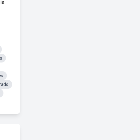
is
s
es
rado