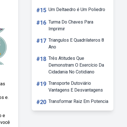
#15
Um Deltaedro é Um Poliedro
#16
Turma Do Chaves Para
Imprimir
#17
Triangulos E Quadrilateros 8
Ano
#18
Três Atitudes Que
Demonstram O Exercício Da
Cidadania No Cotidiano
#19
Transporte Dutoviário
tas
Vantagens E Desvantagens
os e.
#20
Transformar Raiz Em Potencia
o e
 você