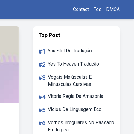
Contact
Tos
DMCA
Top Post
#1
You Still Do Tradução
#2
Yes To Heaven Tradução
#3
Vogais Maiúsculas E
Minúsculas Cursivas
#4
Vitoria Regia Da Amazonia
#5
Vicios De Linguagem Eco
#6
Verbos Irregulares No Passado
Em Ingles