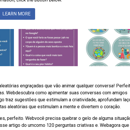
LEARN MORE
atórias engraçadas que vão animar qualquer conversa! Perfei
untas. Webdescubra como apimentar suas conversas com amigos
tigo traz sugestões que estimulam a criatividade, aprofundam laç
s aleatórias que estimulam a mente e divertem o coração.
tes, perfeito. Webvocê precisa quebrar o gelo de alguma situaçã
sse artigo do umcomo 120 perguntas criativas e. Webagora que