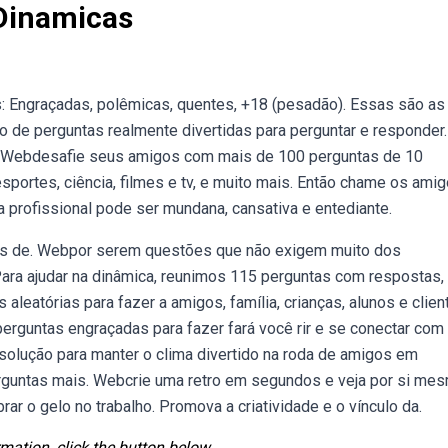
 Dinamicas
: Engraçadas, polêmicas, quentes, +18 (pesadão). Essas são as
 de perguntas realmente divertidas para perguntar e responder.
s! Webdesafie seus amigos com mais de 100 perguntas de 10
portes, ciência, filmes e tv, e muito mais. Então chame os amig
a profissional pode ser mundana, cansativa e entediante.
as de. Webpor serem questões que não exigem muito dos
. Para ajudar na dinâmica, reunimos 115 perguntas com respostas,
leatórias para fazer a amigos, família, crianças, alunos e clien
 perguntas engraçadas para fazer fará você rir e se conectar com
olução para manter o clima divertido na roda de amigos em
guntas mais. Webcrie uma retro em segundos e veja por si mes
r o gelo no trabalho. Promova a criatividade e o vínculo da.
mation, click the button below.