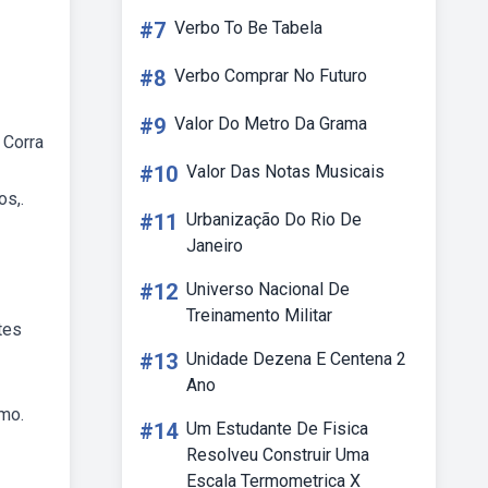
#7
Verbo To Be Tabela
#8
Verbo Comprar No Futuro
#9
Valor Do Metro Da Grama
 Corra
#10
Valor Das Notas Musicais
os,.
#11
Urbanização Do Rio De
Janeiro
#12
Universo Nacional De
Treinamento Militar
tes
#13
Unidade Dezena E Centena 2
Ano
mo.
#14
Um Estudante De Fisica
Resolveu Construir Uma
Escala Termometrica X