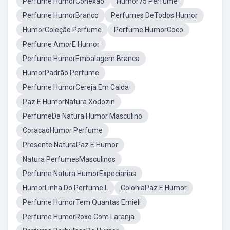
Perfume HumorConexao
Humor75 Perfume
Perfume HumorBranco
Perfumes DeTodos Humor
HumorColeção Perfume
Perfume HumorCoco
Perfume AmorE Humor
Perfume HumorEmbalagem Branca
HumorPadrão Perfume
Perfume HumorCereja Em Calda
Paz E HumorNatura Xodozin
PerfumeDa Natura Humor Masculino
CoracaoHumor Perfume
Presente NaturaPaz E Humor
Natura PerfumesMasculinos
Perfume Natura HumorExpeciarias
HumorLinha Do Perfume L
ColoniaPaz E Humor
Perfume HumorTem Quantas Emieli
Perfume HumorRoxo Com Laranja