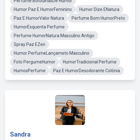
Perfume BorbulhasDe Humor
Humor Paz E HumorFeminino
Humor Dize ENatura
Paz E HumorValor Natura
Perfume Bom HumorPreto
HumorEsquenta Perfume
Perfume HumorNatura Masculino Antigo
Spray Paz EZen
Humor PerfumeLançameto Masculino
Foto PergumeHumor
HumorTradicional Perfume
HumosPerfume
Paz E HumorDesodorante Colônia
Sandra