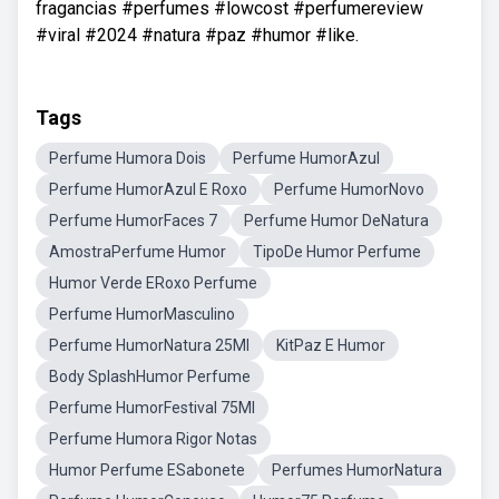
fragancias #perfumes #lowcost #perfumereview
#viral #2024 #natura #paz #humor #like.
Tags
Perfume Humora Dois
Perfume HumorAzul
Perfume HumorAzul E Roxo
Perfume HumorNovo
Perfume HumorFaces 7
Perfume Humor DeNatura
AmostraPerfume Humor
TipoDe Humor Perfume
Humor Verde ERoxo Perfume
Perfume HumorMasculino
Perfume HumorNatura 25Ml
KitPaz E Humor
Body SplashHumor Perfume
Perfume HumorFestival 75Ml
Perfume Humora Rigor Notas
Humor Perfume ESabonete
Perfumes HumorNatura