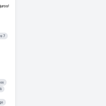
juros!
s 7
nos
i
go