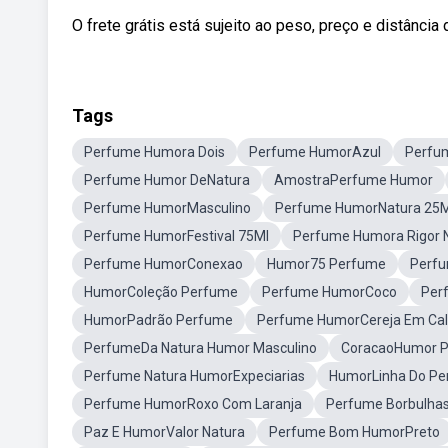
O frete grátis está sujeito ao peso, preço e distância
Tags
Perfume Humora Dois
Perfume HumorAzul
Perfu
Perfume Humor DeNatura
AmostraPerfume Humor
Perfume HumorMasculino
Perfume HumorNatura 25M
Perfume HumorFestival 75Ml
Perfume Humora Rigor 
Perfume HumorConexao
Humor75 Perfume
Perf
HumorColeção Perfume
Perfume HumorCoco
Per
HumorPadrão Perfume
Perfume HumorCereja Em Ca
PerfumeDa Natura Humor Masculino
CoracaoHumor 
Perfume Natura HumorExpeciarias
HumorLinha Do Pe
Perfume HumorRoxo Com Laranja
Perfume Borbulha
Paz E HumorValor Natura
Perfume Bom HumorPreto