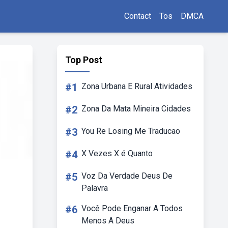
Contact
Tos
DMCA
Top Post
#1
Zona Urbana E Rural Atividades
#2
Zona Da Mata Mineira Cidades
#3
You Re Losing Me Traducao
#4
X Vezes X é Quanto
#5
Voz Da Verdade Deus De
Palavra
#6
Você Pode Enganar A Todos
Menos A Deus