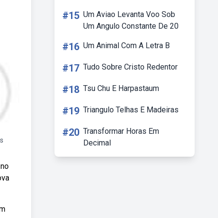
#15
Um Aviao Levanta Voo Sob
Um Angulo Constante De 20
#16
Um Animal Com A Letra B
#17
Tudo Sobre Cristo Redentor
#18
Tsu Chu E Harpastaum
#19
Triangulo Telhas E Madeiras
#20
Transformar Horas Em
as
Decimal
 no
ova
Em