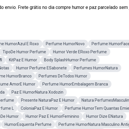
 do envio. Frete grátis no dia compre humor e paz parcelado sem 
me HumorAzul E Roxo
Perfume HumorNovo
Perfume HumorFace
TipoDe Humor Perfume
Humor Verde ERoxo Perfume
l
KitPaz E Humor
Body SplashHumor Perfume
Notas
Humor Perfume ESabonete
Perfumes HumorNatura
ume HumorBranco
Perfumes DeTodos Humor
fume AmorE Humor
Perfume HumorEmbalagem Branca
lda
Paz E HumorNatura Xodozin
Perfume
Presente NaturaPaz E Humor
Natura PerfumesMasculi
rfume L
ColoniaPaz E Humor
Perfume HumorTem Quantas Emiel
sDe Humor
Humor Paz E HumorFeminino
Humor Dize ENatura
HumorEsquenta Perfume
Perfume HumorNatura Masculino Anti