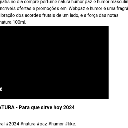
grátis no dia compre perfume natura humor paz e humor masculi
incríveis ofertas e promoções em. Webpaz e humor é uma fragrâ
vibração dos acordes frutais de um lado, e a força das notas
natura 100ml.
TURA - Para que sirve hoy 2024
al #2024 #natura #paz #humor #like.