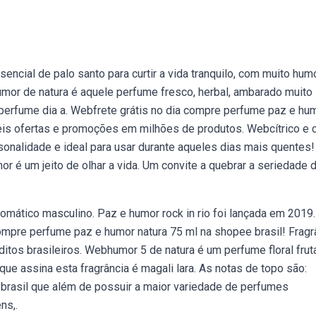
ncial de palo santo para curtir a vida tranquilo, com muito humo
mor de natura é aquele perfume fresco, herbal, ambarado muito
 perfume dia a. Webfrete grátis no dia compre perfume paz e hu
eis ofertas e promoções em milhões de produtos. Webcítrico e 
onalidade e ideal para usar durante aqueles dias mais quentes!
 é um jeito de olhar a vida. Um convite a quebrar a seriedade 
omático masculino. Paz e humor rock in rio foi lançada em 2019
compre perfume paz e humor natura 75 ml na shopee brasil! Fragr
éditos brasileiros. Webhumor 5 de natura é um perfume floral fru
ue assina esta fragrância é magali lara. As notas de topo são:
brasil que além de possuir a maior variedade de perfumes
ns,.