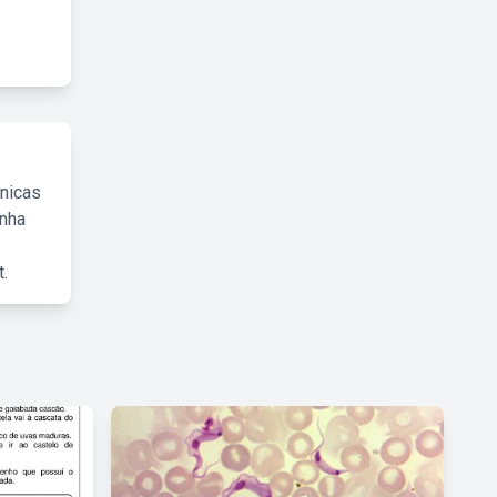
cnicas
inha
.