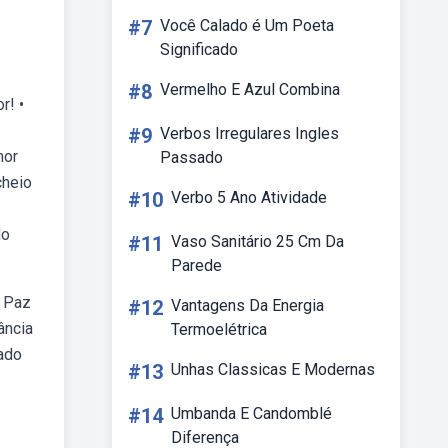
#7
Você Calado é Um Poeta
Significado
#8
Vermelho E Azul Combina
r! •
#9
Verbos Irregulares Ingles
mor
Passado
cheio
#10
Verbo 5 Ano Atividade
do
#11
Vaso Sanitário 25 Cm Da
Parede
. Paz
#12
Vantagens Da Energia
ância
Termoelétrica
tado
#13
Unhas Classicas E Modernas
#14
Umbanda E Candomblé
Diferença