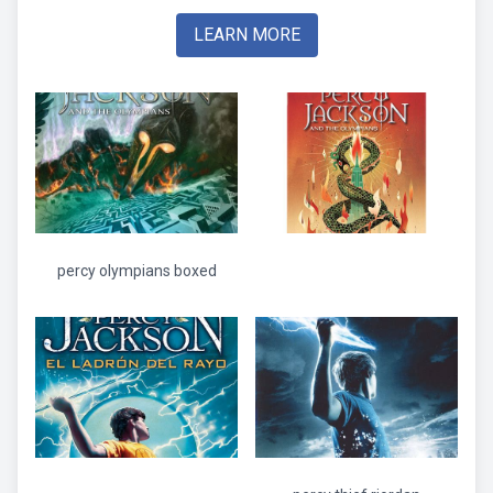
LEARN MORE
percy olympians boxed