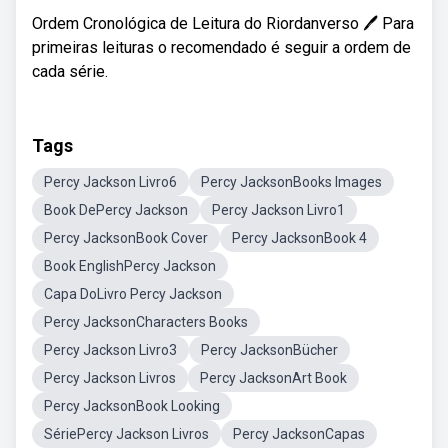
Ordem Cronológica de Leitura do Riordanverso 🖊️ Para
primeiras leituras o recomendado é seguir a ordem de
cada série.
Tags
Percy Jackson Livro6
Percy JacksonBooks Images
Book DePercy Jackson
Percy Jackson Livro1
Percy JacksonBook Cover
Percy JacksonBook 4
Book EnglishPercy Jackson
Capa DoLivro Percy Jackson
Percy JacksonCharacters Books
Percy Jackson Livro3
Percy JacksonBücher
Percy Jackson Livros
Percy JacksonArt Book
Percy JacksonBook Looking
SériePercy Jackson Livros
Percy JacksonCapas