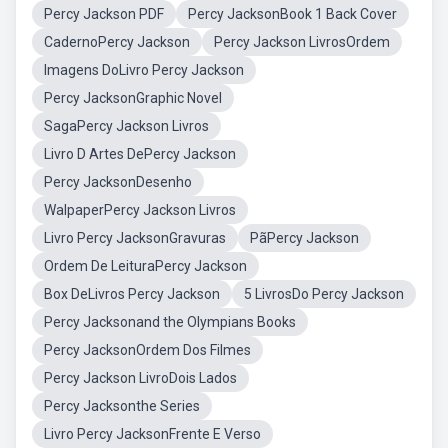
Percy Jackson PDF
Percy JacksonBook 1 Back Cover
CadernoPercy Jackson
Percy Jackson LivrosOrdem
Imagens DoLivro Percy Jackson
Percy JacksonGraphic Novel
SagaPercy Jackson Livros
Livro D Artes DePercy Jackson
Percy JacksonDesenho
WalpaperPercy Jackson Livros
Livro Percy JacksonGravuras
PãPercy Jackson
Ordem De LeituraPercy Jackson
Box DeLivros Percy Jackson
5 LivrosDo Percy Jackson
Percy Jacksonand the Olympians Books
Percy JacksonOrdem Dos Filmes
Percy Jackson LivroDois Lados
Percy Jacksonthe Series
Livro Percy JacksonFrente E Verso