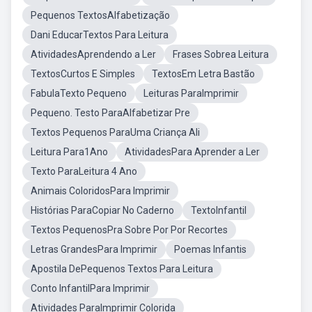
Pequenos TextosAlfabetização
Dani EducarTextos Para Leitura
AtividadesAprendendo a Ler
Frases Sobrea Leitura
TextosCurtos E Simples
TextosEm Letra Bastão
FabulaTexto Pequeno
Leituras ParaImprimir
Pequeno. Testo ParaAlfabetizar Pre
Textos Pequenos ParaUma Criança Ali
Leitura Para1Ano
AtividadesPara Aprender a Ler
Texto ParaLeitura 4 Ano
Animais ColoridosPara Imprimir
Histórias ParaCopiar No Caderno
TextoInfantil
Textos PequenosPra Sobre Por Por Recortes
Letras GrandesPara Imprimir
Poemas Infantis
Apostila DePequenos Textos Para Leitura
Conto InfantilPara Imprimir
Atividades ParaImprimir Colorida