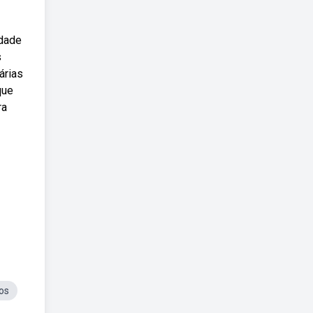
idade
s
árias
que
ra
os