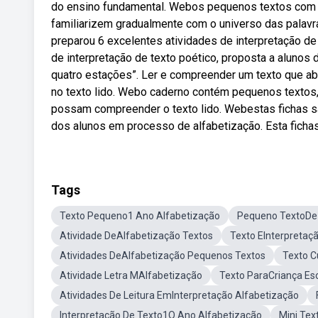
do ensino fundamental. Webos pequenos textos com i
familiarizem gradualmente com o universo das palavr
preparou 6 excelentes atividades de interpretação de
de interpretação de texto poético, proposta a alunos 
quatro estações”. Ler e compreender um texto que abor
no texto lido. Webo caderno contém pequenos textos, 
possam compreender o texto lido. Webestas fichas s
dos alunos em processo de alfabetização. Esta fichas
Tags
Texto Pequeno1 Ano Alfabetização
Pequeno TextoDe 
Atividade DeAlfabetização Textos
Texto EInterpretaç
Atividades DeAlfabetização Pequenos Textos
Texto C
Atividade Letra MAlfabetização
Texto ParaCriança Es
Atividades De Leitura EmInterpretação Alfabetização
Interpretação De Texto1O Ano Alfabetização
Mini Tex