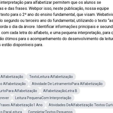
nterpretação para alfabetizar permitem que os alunos se
as e das frases. Webpor isso, neste publicação, nossa equipe
 texto para o 2º ano do ensino fundamental, que visam. Webativ
do segundo ou terceiro ano do fundamental, utilizando o texto “a
da o dia da árvore. Identificar informações principais e secund
com cada letra do alfabeto, e uma pequena interpretação, para 
ão ótimos para o acompanhamento do desenvolvimento da leitu
 estão disponíveis para.
Alfabetização
TextoLeitura Alfabetização
ão Alfabetização
Atividade De LetramentoPara Alfabetização
urtoPara Alfabetização
AlfabetizaçãoLetra B
crever
Leitura PequenaCom Interpretação
Frases Alfabetização1 Ano
Atividades DeAlfabetização Textos Curt
to ParaLeitura
CompletarTextos Pequenos