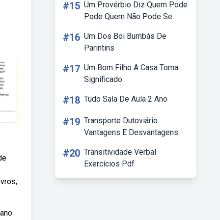
#15
Um Provérbio Diz Quem Pode
Pode Quem Não Pode Se
#16
Um Dos Boi Bumbás De
Parintins
#17
Um Bom Filho A Casa Torna
Significado
#18
Tudo Sala De Aula 2 Ano
#19
Transporte Dutoviário
Vantagens E Desvantagens
#20
Transitividade Verbal
de
Exercícios Pdf
ivros,
 ano