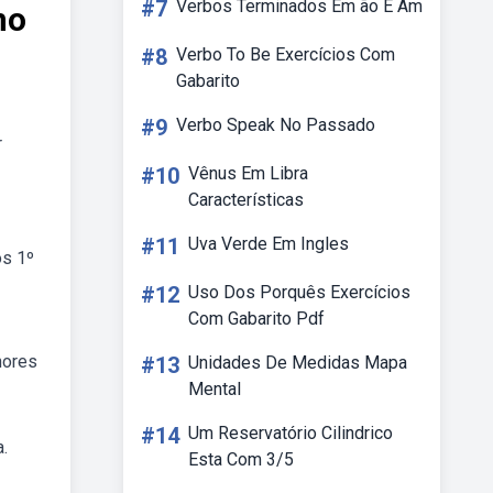
#7
Verbos Terminados Em ão E Am
no
#8
Verbo To Be Exercícios Com
Gabarito
#9
Verbo Speak No Passado
r
#10
Vênus Em Libra
Características
#11
Uva Verde Em Ingles
os 1º
#12
Uso Dos Porquês Exercícios
Com Gabarito Pdf
hores
#13
Unidades De Medidas Mapa
Mental
#14
Um Reservatório Cilindrico
.
Esta Com 3/5