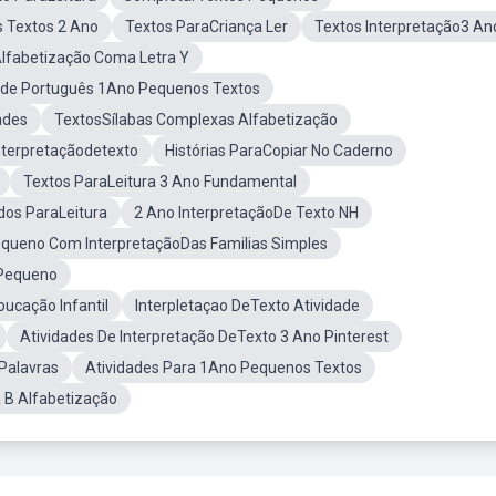
 Textos 2 Ano
Textos ParaCriança Ler
Textos Interpretação3 An
lfabetização Coma Letra Y
ade Português 1Ano Pequenos Textos
ades
TextosSílabas Complexas Alfabetização
Interpretaçãodetexto
Histórias ParaCopiar No Caderno
Textos ParaLeitura 3 Ano Fundamental
dos ParaLeitura
2 Ano InterpretaçãoDe Texto NH
equeno Com InterpretaçãoDas Familias Simples
 Pequeno
ucação Infantil
Interpletaçao DeTexto Atividade
Atividades De Interpretação DeTexto 3 Ano Pinterest
Palavras
Atividades Para 1Ano Pequenos Textos
 B Alfabetização