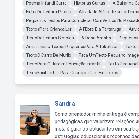
Poema Infantil Curto
Historias Curtas
A Bailarina Ce
Ficha De Leitura Pronta
Atividade Alfabetizacao Texto
Pequenos Textos Para Completar ComVerbos No Passad
TextosPara Criança Ler
A l'Ebre E a Tartaruga
Ativ
TextoDe Leitura Simples
A Dona Aranha
Pequenos T
Amorensina Textos PequenosPara Alfabetizar
Textos
TextoO Carro De Murilo
Faca UmTexto Pequeno Imag
TextoPara O Jardim Educação Infantil
Texto PequenoP
TextoFacil De Ler Para Crianças Com Exercicios
Sandra
Como orientador, minha entrega é comp
pedagógicas que valorizam relações au
meta é guiar os estudantes em sua traj
estratégias educacionais reconhecidas