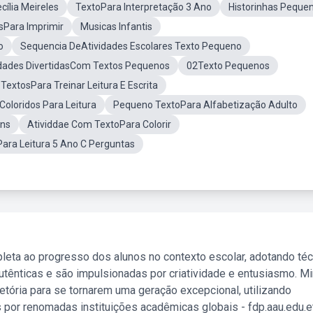
cília Meireles
TextoPara Interpretação 3 Ano
Historinhas Peque
sPara Imprimir
Musicas Infantis
o
Sequencia DeAtividades Escolares Texto Pequeno
idades DivertidasCom Textos Pequenos
02Texto Pequenos
extosPara Treinar Leitura E Escrita
Coloridos Para Leitura
Pequeno TextoPara Alfabetização Adulto
ens
Atividdae Com TextoPara Colorir
ara Leitura 5 Ano C Perguntas
leta ao progresso dos alunos no contexto escolar, adotando té
tênticas e são impulsionadas por criatividade e entusiasmo. M
etória para se tornarem uma geração excepcional, utilizando
 por renomadas instituições acadêmicas globais - fdp.aau.edu.et