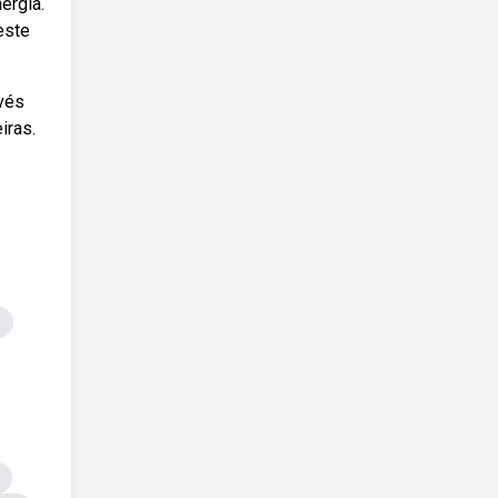
ergia.
este
vés
iras.