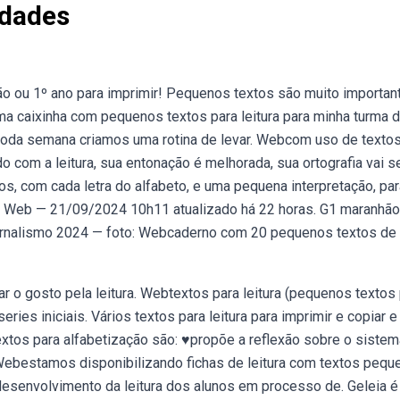
idades
 ou 1º ano para imprimir! Pequenos textos são muito importan
uma caixinha com pequenos textos para leitura para minha turma 
 toda semana criamos uma rotina de levar. Webcom uso de textos
o com a leitura, sua entonação é melhorada, sua ortografia vai 
s, com cada letra do alfabeto, e uma pequena interpretação, pa
. Web — 21/09/2024 10h11 atualizado há 22 horas. G1 maranhão
 jornalismo 2024 — foto: Webcaderno com 20 pequenos textos de
r o gosto pela leitura. Webtextos para leitura (pequenos textos
eries iniciais. Vários textos para leitura para imprimir e copiar e
extos para alfabetização são: ♥propõe a reflexão sobre o sistem
. Webestamos disponibilizando fichas de leitura com textos pequ
esenvolvimento da leitura dos alunos em processo de. Geleia é