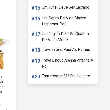
#15
Um Túnel Deve Ser Lacrado
#16
Um Sopro De Vida Clarice
Lispector Pdf
#17
Um ângulo De Três Quartos
De Volta Mede
#18
Travesseiro Para As Pernas
#19
Trava Lingua Aranha Arranha A
Rã
#20
Transformar M2 Em Hectare
os
ol
ades
ia
e