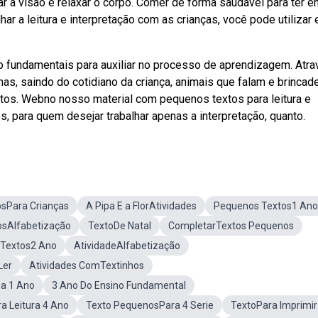
 a visão e relaxar o corpo. Comer de forma saudável para ter en
ar a leitura e interpretação com as crianças, você pode utilizar 
 fundamentais para auxiliar no processo de aprendizagem. Atra
s, saindo do cotidiano da criança, animais que falam e brincade
tos. Webno nosso material com pequenos textos para leitura e
s, para quem desejar trabalhar apenas a interpretação, quanto.
osPara Crianças
A Pipa E a FlorAtividades
Pequenos Textos1 Ano
sAlfabetização
TextoDe Natal
CompletarTextos Pequenos
Textos2 Ano
AtividadeAlfabetização
Ler
Atividades ComTextinhos
ia 1 Ano
3 Ano Do Ensino Fundamental
a Leitura 4 Ano
Texto PequenosPara 4 Serie
TextoPara Imprimir