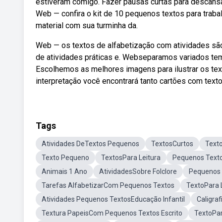
estiveram comigo. Fazer pausas curtas para descansar
Web — confira o kit de 10 pequenos textos para trabalh
material com sua turminha da.
Web — os textos de alfabetização com atividades são
de atividades práticas e. Webseparamos variados tema
Escolhemos as melhores imagens para ilustrar os tex
interpretação você encontrará tanto cartões com texto
Tags
Atividades DeTextos Pequenos
TextosCurtos
Text
Texto Pequeno
TextosPara Leitura
Pequenos Texto
Animais 1 Ano
AtividadesSobre Folclore
Pequenos 
Tarefas AlfabetizarCom Pequenos Textos
TextoPara 
Atividades Pequenos TextosEducação Infantil
Caligraf
Textura PapeisCom Pequenos Textos Escrito
TextoPar