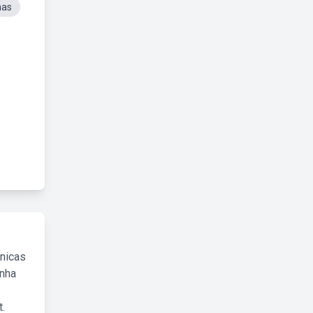
nas
cnicas
inha
.