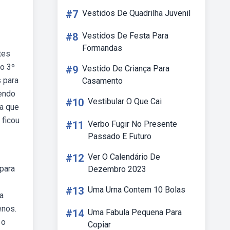
#7
Vestidos De Quadrilha Juvenil
#8
Vestidos De Festa Para
Formandas
tes
do 3º
#9
Vestido De Criança Para
 para
Casamento
sendo
#10
Vestibular O Que Cai
ra que
 ficou
#11
Verbo Fugir No Presente
Passado E Futuro
#12
Ver O Calendário De
 para
Dezembro 2023
#13
Uma Urna Contem 10 Bolas
a
enos.
#14
Uma Fabula Pequena Para
 o
Copiar