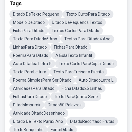
Tags
Ditado DeTexto Pequeno
Texto CurtoPara Ditado
Modelo DeDitado
Ditado DePequenos Textos
FichaPara Ditado
Textos CurtosPara Ditado
Texto Para Ditado6 Ano
Textos Para Ditado4 Ano
LinhasPara Ditado
FichasPara Ditado
PoemaPara Ditado
A BolaTexto Infantil
Auto Ditadoa Letra P
Texto Curto ParaCópia Ditado
Texto ParaLeitura
Texto ParaTreinar a Escrita
Poema SimplesPara Ser Ditado
Auto DitadoLetra L
AtividadesPara Ditado
Ficha Ditado25 Linhas
FolhasPara Ditado
Texto ParaQuarta Serie
DitadoImprimir
Ditado50 Palavras
Atividade DitadoDesenhado
Ditado De Texto Para3 Ano
DitadoRecortado Frutas
TextoBrinquinho
FonteDitado