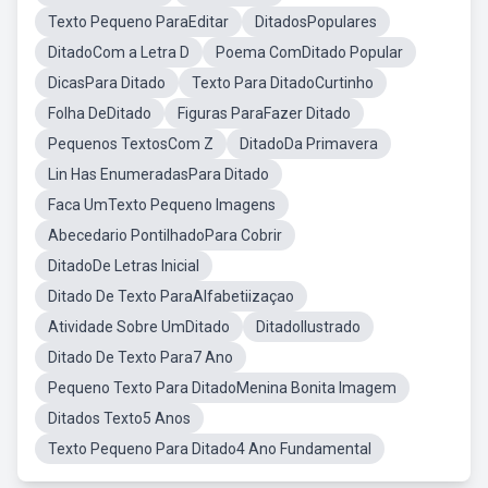
Texto Pequeno ParaEditar
DitadosPopulares
DitadoCom a Letra D
Poema ComDitado Popular
DicasPara Ditado
Texto Para DitadoCurtinho
Folha DeDitado
Figuras ParaFazer Ditado
Pequenos TextosCom Z
DitadoDa Primavera
Lin Has EnumeradasPara Ditado
Faca UmTexto Pequeno Imagens
Abecedario PontilhadoPara Cobrir
DitadoDe Letras Inicial
Ditado De Texto ParaAlfabetiizaçao
Atividade Sobre UmDitado
DitadoIlustrado
Ditado De Texto Para7 Ano
Pequeno Texto Para DitadoMenina Bonita Imagem
Ditados Texto5 Anos
Texto Pequeno Para Ditado4 Ano Fundamental