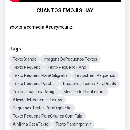
CUANTOS EMOJIS HAY
shorts #comedia #susymouriz.
Tags
TextoGrande
Imagens DePequenos Textos
Texto Pequeno
Texto Pequeno1 Ano
Texto Pequeno ParaCaligrafia
TextosBem Pequenos
Texto Pequeno ParaLer
Pequenos Textos ParaDitado
Textoa Joaninha Amiga
Mini Texto ParaLeitura
AtividadePequenos Textos
Pequenos Textos ParaDigitação
Texto Pequeno ParaCriança Com Fala
A Minha CasaTexto
Texto ParaImprimir