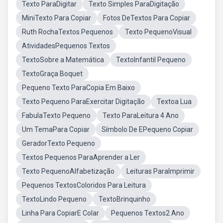
Texto ParaDigitar
Texto Simples ParaDigitação
MiniTexto Para Copiar
Fotos DeTextos Para Copiar
Ruth RochaTextos Pequenos
Texto PequenoVisual
AtividadesPequenos Textos
TextoSobre a Matemática
TextoInfantil Pequeno
TextoGraça Boquet
Pequeno Texto ParaCopia Em Baixo
Texto Pequeno ParaExercitar Digitação
Textoa Lua
FabulaTexto Pequeno
Texto ParaLeitura 4 Ano
Um TemaPara Copiar
Símbolo De EPequeno Copiar
GeradorTexto Pequeno
Textos Pequenos ParaAprender a Ler
Texto PequenoAlfabetização
Leituras ParaImprimir
Pequenos TextosColoridos Para Leitura
TextoLindo Pequeno
TextoBrinquinho
Linha Para CopiarE Colar
Pequenos Textos2 Ano