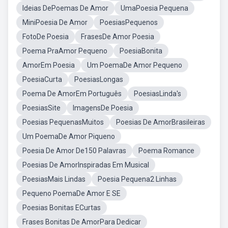
Ideias DePoemas De Amor
UmaPoesia Pequena
MiniPoesia De Amor
PoesiasPequenos
FotoDe Poesia
FrasesDe Amor Poesia
Poema PraAmor Pequeno
PoesiaBonita
AmorEm Poesia
Um PoemaDe Amor Pequeno
PoesiaCurta
PoesiasLongas
Poema De AmorEm Português
PoesiasLinda's
PoesiasSite
ImagensDe Poesia
Poesias PequenasMuitos
Poesias De AmorBrasileiras
Um PoemaDe Amor Piqueno
Poesia De Amor De150 Palavras
Poema Romance
Poesias De AmorInspiradas Em Musical
PoesiasMais Lindas
Poesia Pequena2 Linhas
Pequeno PoemaDe Amor E SE
Poesias Bonitas ECurtas
Frases Bonitas De AmorPara Dedicar