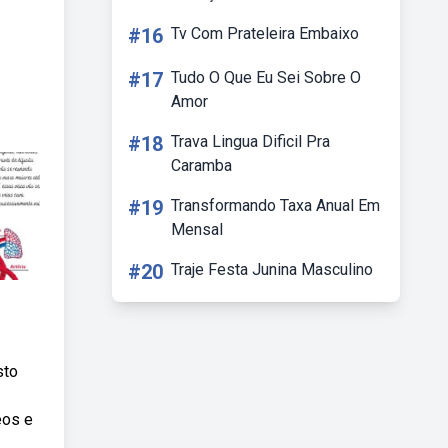
#16
Tv Com Prateleira Embaixo
#17
Tudo O Que Eu Sei Sobre O
Amor
#18
Trava Lingua Dificil Pra
Caramba
#19
Transformando Taxa Anual Em
Mensal
#20
Traje Festa Junina Masculino
sto
eos e