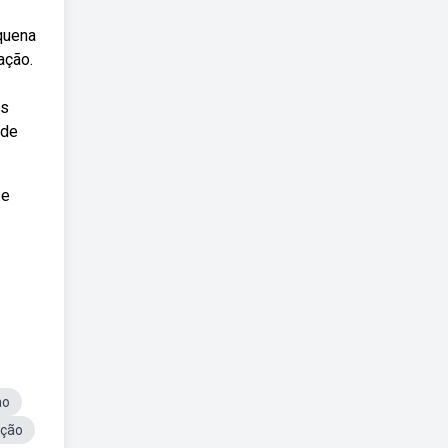
equena
ação.
as
 de
 e
ao
ação