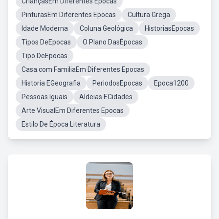
CriançasEm Diferentes Epocas
PinturasEm Diferentes Epocas
Cultura Grega
Idade Moderna
Coluna Geológica
HistoriasEpocas
Tipos DeEpocas
O Plano DasÉpocas
Tipo DeEpocas
Casa.com FamiliaEm Diferentes Epocas
Historia EGeografia
PeriodosEpocas
Epoca1200
Pessoas Iguais
Aldeias ECidades
Arte VisualEm Diferentes Epocas
Estilo De Época Literatura