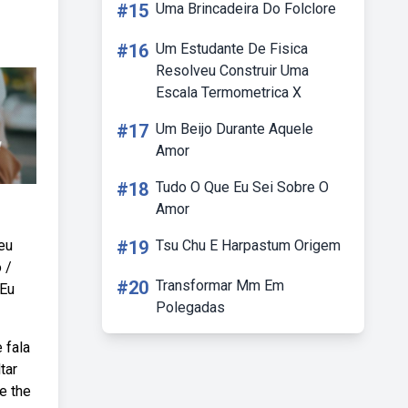
#15
Uma Brincadeira Do Folclore
#16
Um Estudante De Fisica
Resolveu Construir Uma
Escala Termometrica X
#17
Um Beijo Durante Aquele
Amor
#18
Tudo O Que Eu Sei Sobre O
Amor
seu
#19
Tsu Chu E Harpastum Origem
 /
#20
Transformar Mm Em
 Eu
Polegadas
 fala
tar
e the