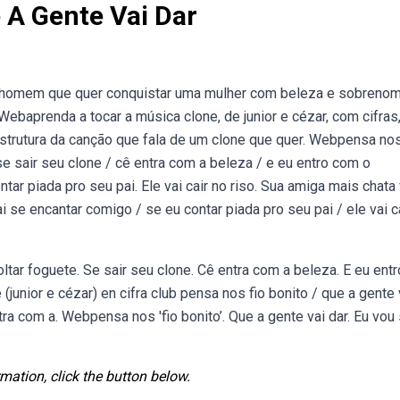
 A Gente Vai Dar
 homem que quer conquistar uma mulher com beleza e sobrenom
Webaprenda a tocar a música clone, de junior e cézar, com cifras
 estrutura da canção que fala de um clone que quer. Webpensa nos
 se sair seu clone / cê entra com a beleza / e eu entro com o
r piada pro seu pai. Ele vai cair no riso. Sua amiga mais chata 
 se encantar comigo / se eu contar piada pro seu pai / ele vai c
oltar foguete. Se sair seu clone. Cê entra com a beleza. E eu ent
unior e cézar) en cifra club pensa nos fio bonito / que a gente 
tra com a. Webpensa nos 'fio bonito’. Que a gente vai dar. Eu vou 
mation, click the button below.