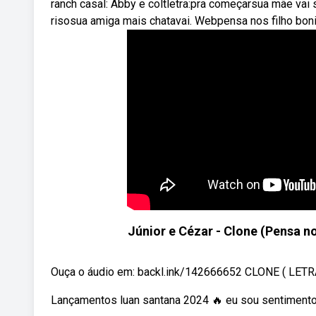
ranch casal: Abby e coltletra:pra começarsua mãe vai 
risosua amiga mais chatavai. Webpensa nos filho boni
Júnior e Cézar - Clone (Pensa no
Ouça o áudio em: backl.ink/142666652 CLONE ( LETRA )
Lançamentos luan santana 2024 🔥 eu sou sentimento