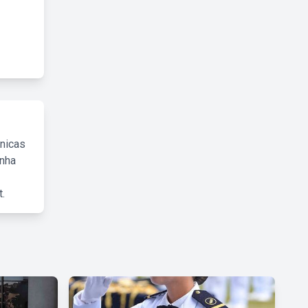
cnicas
inha
.