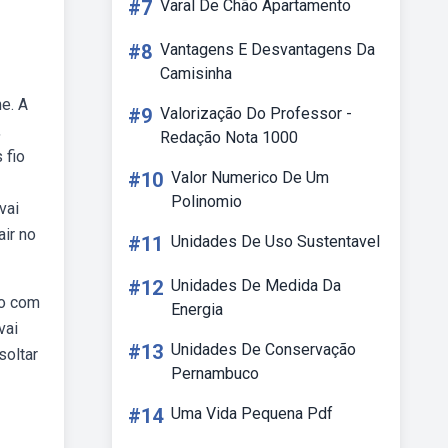
#7
Varal De Chão Apartamento
#8
Vantagens E Desvantagens Da
Camisinha
e. A
#9
Valorização Do Professor -
,
Redação Nota 1000
 fio
#10
Valor Numerico De Um
Polinomio
vai
air no
#11
Unidades De Uso Sustentavel
#12
Unidades De Medida Da
ro com
Energia
vai
#13
Unidades De Conservação
soltar
Pernambuco
#14
Uma Vida Pequena Pdf