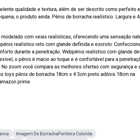
elente qualidade e textura, além de ser descrito como perfeito 
uena, o produto ainda. Pênis de borracha realístico. Largura e 4
modelado com veias realísticas, oferecendo uma sensação natu
pênis realístico reto com glande definida e escroto. Confeccio
onforto durante a penetração. Webpênis realístico com glande de
exível, o pênis é macio ao toque e é confortável para a penetraç
 No zoom você compara as melhores ofertas com segurança e 
s toys pênis de borracha 18cm x 4 5cm preto adônis 18cm na
 amazon prime.
anca
Imagem De BorrachaPonteira Colorida