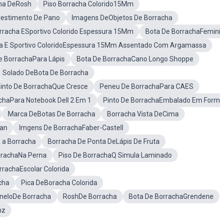
ha DeRosh
Piso Borracha Colorido15Mm
vestimento De Pano
Imagens DeObjetos De Borracha
rracha ESportivo Colorido Espessura 15Mm
Bota De BorrachaFemin
ha E Sportivo ColoridoEspessura 15Mm Assentado Com Argamassa
e BorrachaPara Lápis
Bota De BorrachaCano Longo Shoppe
Solado DeBota De Borracha
into De BorrachaQue Cresce
Peneu De BorrachaPara CAES
haPara Notebook Dell 2 Em 1
Pinto De BorrachaEmbalado Em Form
Marca DeBotas De Borracha
Borracha Vista DeCima
pan
Imgens De BorrachaFaber-Castell
 a Borracha
Borracha De Ponta DeLápis De Fruta
rrachaNa Perna
Piso De BorrachaQ Simula Laminado
rrachaEscolar Colorida
cha
Pica DeBoracha Colorida
neloDe Borracha
RoshDe Borracha
Bota De BorrachaGrendene
hz