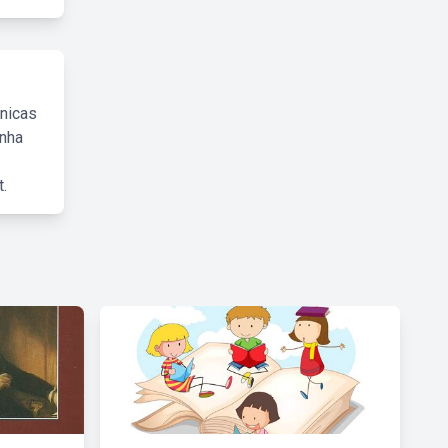
cnicas
inha
.