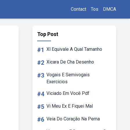
Contact
Tos
DMCA
Top Post
#1
Xl Equivale A Qual Tamanho
#2
Xicara De Cha Desenho
#3
Vogais E Semivogais
Exercicios
#4
Viciado Em Você Pdf
#5
Vi Meu Ex E Fiquei Mal
#6
Veia Do Coração Na Perna