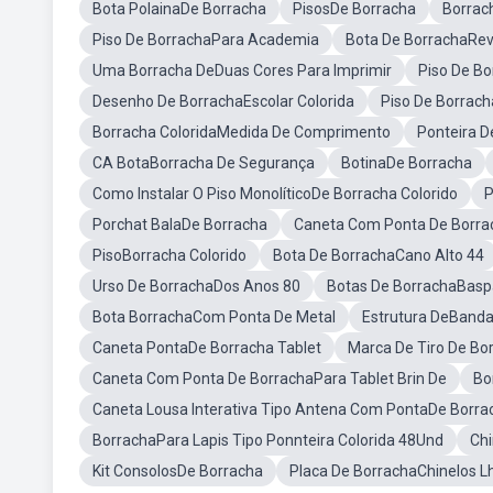
Bota PolainaDe Borracha
PisosDe Borracha
Borrac
Piso De BorrachaPara Academia
Bota De BorrachaRe
Uma Borracha DeDuas Cores Para Imprimir
Piso De Bo
Desenho De BorrachaEscolar Colorida
Piso De Borrac
Borracha ColoridaMedida De Comprimento
Ponteira D
CA BotaBorracha De Segurança
BotinaDe Borracha
Como Instalar O Piso MonolíticoDe Borracha Colorido
P
Porchat BalaDe Borracha
Caneta Com Ponta De Borrac
PisoBorracha Colorido
Bota De BorrachaCano Alto 44
Urso De BorrachaDos Anos 80
Botas De BorrachaBas
Bota BorrachaCom Ponta De Metal
Estrutura DeBanda
Caneta PontaDe Borracha Tablet
Marca De Tiro De Bo
Caneta Com Ponta De BorrachaPara Tablet Brin De
Bo
Caneta Lousa Interativa Tipo Antena Com PontaDe Borra
BorrachaPara Lapis Tipo Ponnteira Colorida 48Und
Chi
Kit ConsolosDe Borracha
Placa De BorrachaChinelos L