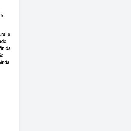
e
,5
ral e
nado
finida
ão.
ainda