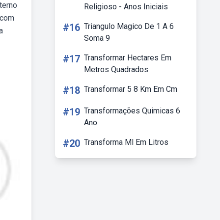
terno
Religioso - Anos Iniciais
s com
#16
Triangulo Magico De 1 A 6
a
Soma 9
#17
Transformar Hectares Em
Metros Quadrados
#18
Transformar 5 8 Km Em Cm
#19
Transformações Quimicas 6
Ano
#20
Transforma Ml Em Litros