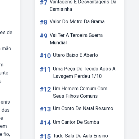
#7
Vantagens E Desvantagens Da
Camisinha
#8
Valor Do Metro Da Grama
res de
#9
Vai Ter A Terceira Guerra
Mundial
 à mão
#10
Utero Baixo E Aberto
em
#11
Uma Peça De Tecido Apos A
ente
Lavagem Perdeu 1/10
e
#12
Um Homem Comum Com
Seus Filhos Comuns
penis
#13
Um Conto De Natal Resumo
a das
re
#14
Um Cantor De Samba
 em
 fio,
#15
Tudo Sala De Aula Ensino