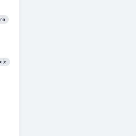
ina
ato