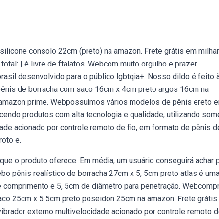
silicone consolo 22cm (preto) na amazon. Frete grátis em milha
tal: | é livre de ftalatos. Webcom muito orgulho e prazer,
brasil desenvolvido para o público lgbtqia+. Nosso dildo é feito
pênis de borracha com saco 16cm x 4cm preto argos 16cm na
o amazon prime. Webpossuímos vários modelos de pênis ereto 
cendo produtos com alta tecnologia e qualidade, utilizando som
ade acionado por controle remoto de fio, em formato de pênis d
oto e.
ue o produto oferece. Em média, um usuário conseguirá achar 
ebo pênis realístico de borracha 27cm x 5, 5cm preto atlas é um
e comprimento e 5, 5cm de diâmetro para penetração. Webcomp
saco 25cm x 5 5cm preto poseidon 25cm na amazon. Frete grátis
rador externo multivelocidade acionado por controle remoto de