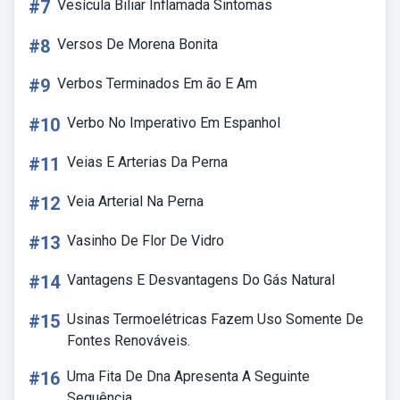
#7
Vesícula Biliar Inflamada Sintomas
#8
Versos De Morena Bonita
#9
Verbos Terminados Em ão E Am
#10
Verbo No Imperativo Em Espanhol
#11
Veias E Arterias Da Perna
#12
Veia Arterial Na Perna
#13
Vasinho De Flor De Vidro
#14
Vantagens E Desvantagens Do Gás Natural
#15
Usinas Termoelétricas Fazem Uso Somente De
Fontes Renováveis.
#16
Uma Fita De Dna Apresenta A Seguinte
Sequência