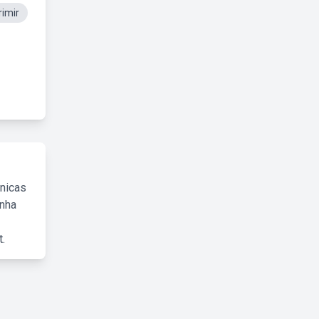
imir
cnicas
inha
.