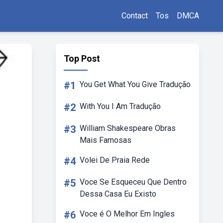
Contact
Tos
DMCA
Top Post
#1
You Get What You Give Tradução
#2
With You I Am Tradução
#3
William Shakespeare Obras
Mais Famosas
#4
Volei De Praia Rede
#5
Voce Se Esqueceu Que Dentro
Dessa Casa Eu Existo
#6
Voce é O Melhor Em Ingles