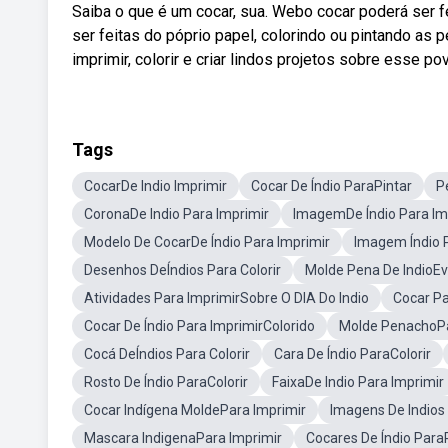
Saiba o que é um cocar, sua. Webo cocar poderá ser fe
ser feitas do póprio papel, colorindo ou pintando as
imprimir, colorir e criar lindos projetos sobre esse po
Tags
CocarDe Indio Imprimir
Cocar De Índio ParaPintar
P
CoronaDe Indio Para Imprimir
ImagemDe Índio Para Im
Modelo De CocarDe Índio Para Imprimir
Imagem Índio P
Desenhos DeÍndios Para Colorir
Molde Pena De IndioE
Atividades Para ImprimirSobre O DIA Do Indio
Cocar Pa
Cocar De Índio Para ImprimirColorido
Molde PenachoPa
Cocá DeÍndios Para Colorir
Cara De Índio ParaColorir
Rosto De Índio ParaColorir
FaixaDe Indio Para Imprimir
Cocar Indígena MoldePara Imprimir
Imagens De Indios 
Mascara IndigenaPara Imprimir
Cocares De Índio Para