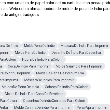
ito com uma tira de papel color set ou cartolina e as penas pod
 penas. Webconfira ótimas opções de molde de pena de índio par
vo de antigas tradições.
ena De índio
MoldePena De Índio
MascaraDe Indio Para Imprimir
primir
Molde PenaDo Índio
Desenho De Índio ParaDesenhar
araColorir
Figura De Índio ParaColorir
va
CocaDe Índio Para Imprimir
Molde SaiaIndio Para Imprimir
raColorir E Imprimir
Molde De Pena De IndioEm Eva
ra Imprimir
MáscaraDe Indios Para Imprimir
MoldesDe Pena De Indio
Cabeça De Indio ParaColorir
Molde De Indio ParaCapa De Envelope
ParaColorir
Desenhos De ÍndioCorrendo Para Colorir
Pintar
Molde CarinhaDe Indio Para Imprimir
PenaPqara Imprimir