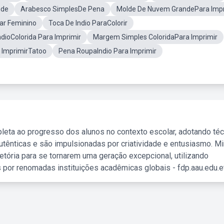
nde
Arabesco SimplesDe Pena
Molde De Nuvem GrandePara Impr
ar Feminino
Toca De Indio ParaColorir
dioColorida Para Imprimir
Margem Simples ColoridaPara Imprimir
 ImprimirTatoo
Pena RoupaIndio Para Imprimir
leta ao progresso dos alunos no contexto escolar, adotando té
tênticas e são impulsionadas por criatividade e entusiasmo. M
etória para se tornarem uma geração excepcional, utilizando
 por renomadas instituições acadêmicas globais - fdp.aau.edu.et