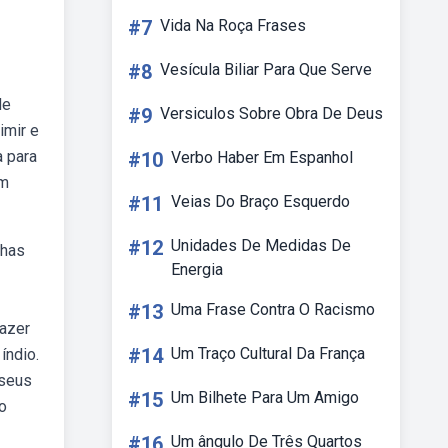
#7
Vida Na Roça Frases
#8
Vesícula Biliar Para Que Serve
de
#9
Versiculos Sobre Obra De Deus
imir e
a para
#10
Verbo Haber Em Espanhol
um
#11
Veias Do Braço Esquerdo
#12
Unidades De Medidas De
nhas
Energia
#13
Uma Frase Contra O Racismo
fazer
#14
Um Traço Cultural Da França
índio.
 seus
#15
Um Bilhete Para Um Amigo
o
#16
Um ângulo De Três Quartos