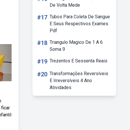
De Volta Mede
#17
Tubos Para Coleta De Sangue
E Seus Respectivos Exames
Pdf
#18
Triangulo Magico De 1 A 6
Soma 9
#19
Trezentos E Sessenta Reais
#20
Transformações Reversíveis
E Irreversíveis 4 Ano
Atividades
m
ficar
fantil