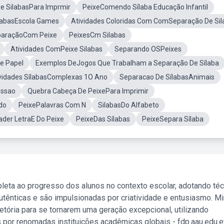
xe SilabasPara Imprmir
PeixeComendo Sílaba Educação Infantil
labasEscola Games
Atividades Coloridas Com ComSeparação De Sil
paraçãoCom Peixe
PeixesCm Silabas
Atividades ComPeixe Silabas
Separando OSPeixes
e Papel
Exemplos DeJogos Que Trabalham a Separação De Sílaba
vidades SílabasComplexas 1O Ano
Separacao De SílabasAnimais
essao
Quebra Cabeça De PeixePara Imprimir
do
PeixePalavras Com N
SilabasDo Alfabeto
ader LetraE Do Peixe
PeixeDas Sílabas
PeixeSepara Sílaba
leta ao progresso dos alunos no contexto escolar, adotando té
tênticas e são impulsionadas por criatividade e entusiasmo. M
etória para se tornarem uma geração excepcional, utilizando
 por renomadas instituições acadêmicas globais - fdp.aau.edu.et