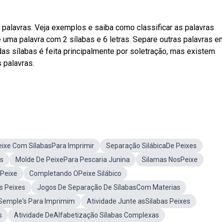
alavras. Veja exemplos e saiba como classificar as palavras
uma palavra com 2 sílabas e 6 letras. Separe outras palavras e
as sílabas é feita principalmente por soletração, mas existem
 palavras.
eixe Com SílabasPara Imprimir
Separação SilábicaDe Peixes
s
Molde De PeixePara Pescaria Junina
Silamas NosPeixe
Peixe
Completando OPeixe Silábico
s Peixes
Jogos De Separação De SílabasCom Materias
Semple's Para Imprimim
Atividade Junte asSilabas Peixes
s
Atividade DeAlfabetização Sílabas Complexas