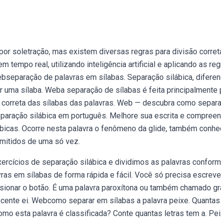
por soletração, mas existem diversas regras para divisão corret
tempo real, utilizando inteligência artificial e aplicando as re
ebseparação de palavras em sílabas. Separação silábica, difere
tar uma sílaba. Weba separação de sílabas é feita principalmente 
o correta das sílabas das palavras. Web — descubra como separa
eparação silábica em português. Melhore sua escrita e compreen
lábicas. Ocorre nesta palavra o fenômeno da glide, também conhe
mitidos de uma só vez.
rcícios de separação silábica e dividimos as palavras confor
as em sílabas de forma rápida e fácil. Você só precisa escreve
ssionar o botão. É uma palavra paroxítona ou também chamado gr
escente ei. Webcomo separar em sílabas a palavra peixe. Quantas
omo esta palavra é classificada? Conte quantas letras tem a. Pe