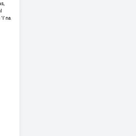
as,
l
i' na.