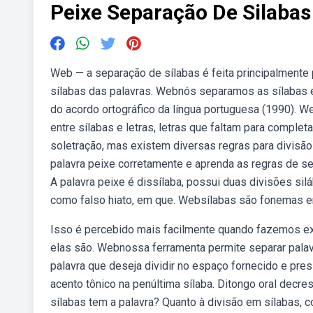
Peixe Separação De Silabas
Web — a separação de sílabas é feita principalmente 
sílabas das palavras. Webnós separamos as sílabas em 
do acordo ortográfico da língua portuguesa (1990). W
entre sílabas e letras, letras que faltam para comple
soletração, mas existem diversas regras para divisã
palavra peixe corretamente e aprenda as regras de s
A palavra peixe é dissílaba, possui duas divisões si
como falso hiato, em que. Websílabas são fonemas e
Isso é percebido mais facilmente quando fazemos exe
elas são. Webnossa ferramenta permite separar palavr
palavra que deseja dividir no espaço fornecido e pre
acento tônico na penúltima sílaba. Ditongo oral decr
sílabas tem a palavra? Quanto à divisão em sílabas, c