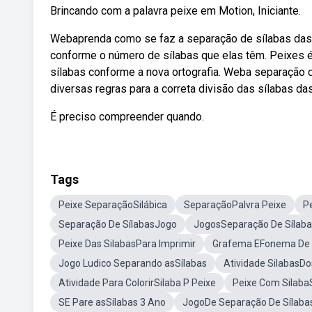
Brincando com a palavra peixe em Motion, Iniciante.
Webaprenda como se faz a separação de sílabas das p
conforme o número de sílabas que elas têm. Peixes é 
sílabas conforme a nova ortografia. Weba separação d
diversas regras para a correta divisão das sílabas das
É preciso compreender quando.
Tags
Peixe SeparaçãoSilábica
SeparaçãoPalvra Peixe
P
Separação De SílabasJogo
JogosSeparação De Sílaba
Peixe Das SilabasPara Imprimir
Grafema EFonema De 
Jogo Ludico Separando asSílabas
Atividade SilabasDo
Atividade Para ColorirSilaba P Peixe
Peixe Com Silaba
SE Pare asSílabas 3 Ano
JogoDe Separação De Sílaba