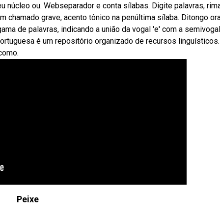
eu núcleo ou. Webseparador e conta sílabas. Digite palavras, rim
bém chamado grave, acento tônico na penúltima sílaba. Ditongo ora
a de palavras, indicando a união da vogal 'e' com a semivogal '
 portuguesa é um repositório organizado de recursos linguísticos.
 como.
Peixe