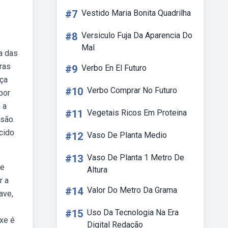
#7
Vestido Maria Bonita Quadrilha
#8
Versiculo Fuja Da Aparencia Do
Mal
a das
gras
#9
Verbo En El Futuro
nça
#10
Verbo Comprar No Futuro
por
 a
#11
Vegetais Ricos Em Proteina
são.
cido
#12
Vaso De Planta Medio
#13
Vaso De Planta 1 Metro De
me
Altura
r a
#14
Valor Do Metro Da Grama
ave,
#15
Uso Da Tecnologia Na Era
ixe é
Digital Redação