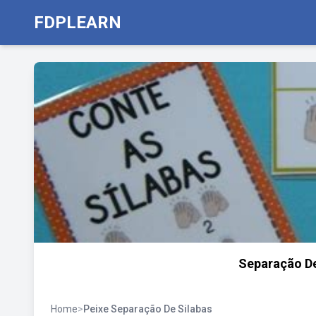
FDPLEARN
Separação De
Home
>
Peixe Separação De Silabas