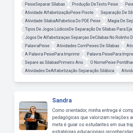
PeixeSeparar Sílabas
Produção DeTexto Peixe
Pei
Atividade AlfabetizaçãoPeixe Pixote
Separação De Sí
Atividade SilabaAlfabetica Do PDE Peixe
Magia De Se
Tipos De Jogos LúdicosDe Separação De Sílabas Para Eja
Jogos De Alfabetizaçao Separçao DeCilabas No Rolinho D
PalavraPeixe
Atividades ComPeixes De Sílabas
Ati
A Palavra PeixePara Imprimir
Palavra PeixePara Impr
Separe as SilabasPrimeiro Ano
O NomePeixe Pontilha
Atividades DeAlfabetização Separação Silábica
Ativid
Sandra
Como orientador, minha entrega é comp
pedagógicas que valorizam relações au
meta é guiar os estudantes em sua traj
estratégias educacionais reconhecidas