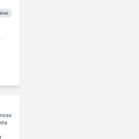
abas
cnicas
inha
.