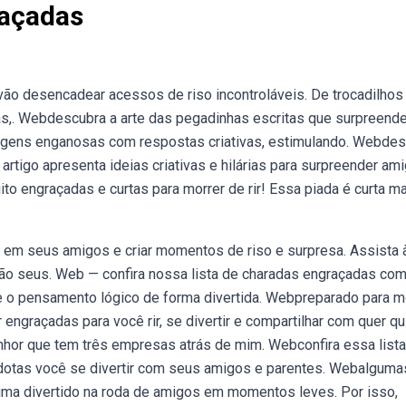
raçadas
ão desencadear acessos de riso incontroláveis. De trocadilhos
cas,. Webdescubra a arte das pegadinhas escritas que surpreend
agens enganosas com respostas criativas, estimulando. Webde
rtigo apresenta ideias criativas e hilárias para surpreender am
o engraçadas e curtas para morrer de rir! Essa piada é curta m
 em seus amigos e criar momentos de riso e surpresa. Assista 
arão seus. Web — confira nossa lista de charadas engraçadas co
 e o pensamento lógico de forma divertida. Webpreparado para m
ngraçadas para você rir, se divertir e compartilhar com quer qui
hor que tem três empresas atrás de mim. Webconfira essa lista
edotas você se divertir com seus amigos e parentes. Webalguma
ima divertido na roda de amigos em momentos leves. Por isso,