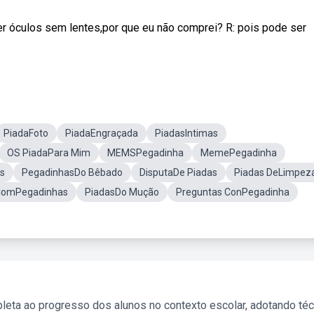
er óculos sem lentes,por que eu não comprei? R: pois pode ser
PiadaFoto
PiadaEngraçada
PiadasIntimas
OS PiadaPara Mim
MEMSPegadinha
MemePegadinha
s
PegadinhasDo Bêbado
DisputaDe Piadas
Piadas DeLimpez
ComPegadinhas
PiadasDo Mução
Preguntas ConPegadinha
leta ao progresso dos alunos no contexto escolar, adotando té