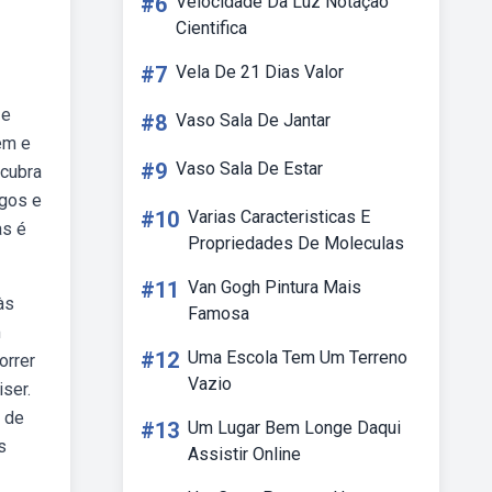
#6
Velocidade Da Luz Notação
Cientifica
#7
Vela De 21 Dias Valor
 e
#8
Vaso Sala De Jantar
em e
#9
Vaso Sala De Estar
scubra
igos e
#10
Varias Caracteristicas E
as é
Propriedades De Moleculas
#11
Van Gogh Pintura Mais
às
Famosa
m
#12
Uma Escola Tem Um Terreno
orrer
Vazio
ser.
 de
#13
Um Lugar Bem Longe Daqui
s
Assistir Online