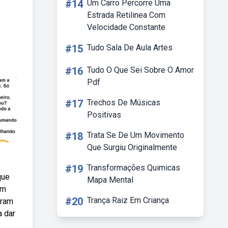
#14
Um Carro Percorre Uma
Estrada Retilinea Com
Velocidade Constante
#15
Tudo Sala De Aula Artes
#16
Tudo O Que Sei Sobre O Amor
Pdf
#17
Trechos De Músicas
Positivas
#18
Trata Se De Um Movimento
Que Surgiu Originalmente
#19
Transformações Quimicas
que
Mapa Mental
om
#20
Trança Raiz Em Criança
uram
a dar