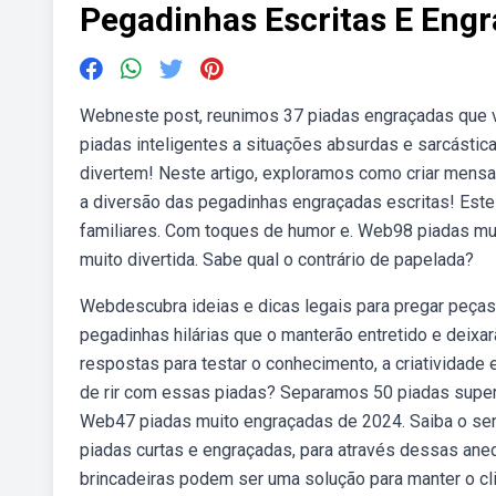
Pegadinhas Escritas E Eng
Webneste post, reunimos 37 piadas engraçadas que v
piadas inteligentes a situações absurdas e sarcásti
divertem! Neste artigo, exploramos como criar mens
a diversão das pegadinhas engraçadas escritas! Este a
familiares. Com toques de humor e. Web98 piadas muit
muito divertida. Sabe qual o contrário de papelada?
Webdescubra ideias e dicas legais para pregar peças
pegadinhas hilárias que o manterão entretido e deix
respostas para testar o conhecimento, a criatividade
de rir com essas piadas? Separamos 50 piadas super e
Web47 piadas muito engraçadas de 2024. Saiba o sen
piadas curtas e engraçadas, para através dessas an
brincadeiras podem ser uma solução para manter o cl