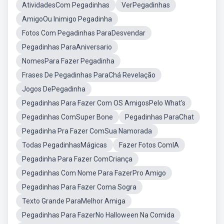
AtividadesCom Pegadinhas
VerPegadinhas
AmigoOu Inimigo Pegadinha
Fotos Com Pegadinhas ParaDesvendar
Pegadinhas ParaAniversario
NomesPara Fazer Pegadinha
Frases De Pegadinhas ParaChá Revelação
Jogos DePegadinha
Pegadinhas Para Fazer Com OS AmigosPelo What's
Pegadinhas ComSuper Bone
Pegadinhas ParaChat
Pegadinha Pra Fazer ComSua Namorada
Todas PegadinhasMágicas
Fazer Fotos ComIA
Pegadinha Para Fazer ComCriança
Pegadinhas Com Nome Para FazerPro Amigo
Pegadinhas Para Fazer Coma Sogra
Texto Grande ParaMelhor Amiga
Pegadinhas Para FazerNo Halloween Na Comida