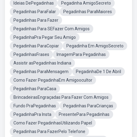
Ideias DePegadinhas
Pegadinha AmigoSecreto
Pegadinhas ParaFalar
Pegadinhas ParaMaiores
Pegadinhas Para Fazer
Pegadinhas Para SEFazer Com Amigos
PegadinhaPra Pegar Seu Amigo
Pegadinhas ParaCopiar
Pegadinha Em AmigoSecreto
PegadinhasFrases
ImagemPara Pegadinhas
Assistir asPegadinhas Indiana
Pegadinhas ParaMensagem
PegadinhaDe 1 De Abril
Como Fazer PegadinhaEm Amigoocultor
Pegadinhas ParaCasa
BrincadeirasEngraçadas Para Fazer Com Amigos
Fundo PraPegadinhas
Pegadinhas ParaCrianças
PegadinhaPra Insta
PresentePara Pegadinhas
Como Fazer PegadinhasUtilizando Papel
Pegadinhas Para FazerPelo Telefone