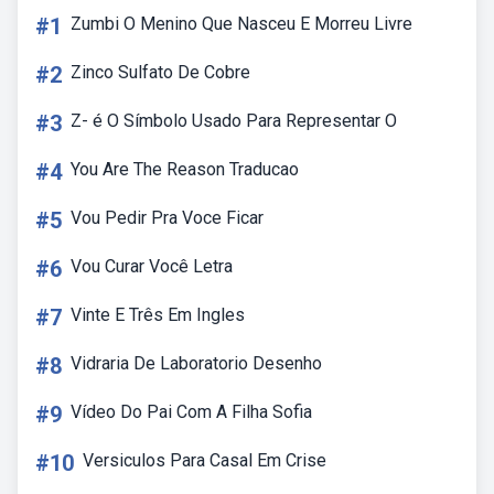
#1
Zumbi O Menino Que Nasceu E Morreu Livre
#2
Zinco Sulfato De Cobre
#3
Z- é O Símbolo Usado Para Representar O
#4
You Are The Reason Traducao
#5
Vou Pedir Pra Voce Ficar
#6
Vou Curar Você Letra
#7
Vinte E Três Em Ingles
#8
Vidraria De Laboratorio Desenho
#9
Vídeo Do Pai Com A Filha Sofia
#10
Versiculos Para Casal Em Crise