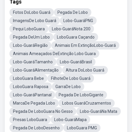
Tags
Fotos DoLobo Guará
Pegada De Lobo
ImagensDe Lobo Guará
Lobo-GuaráPNG
Pequi LoboGuara
Lobo-GuaráNota 200
Pegada DeUm Lobo
LoboGuara Caçando
Lobo-GuaráRegião
Animais Em ExtinçãoLobo-Guará
Animais Ameaçados DeExtinção Lobo Guara
Lobo-GuaráTamanho
Lobo-GuaráBrasil
Lobo-GuaráAlimentação
Altura DoLobo Guará
LoboGuara Bebe
FilhoteDe Lobo Guará
LoboGuara Raposa
GarraDe Lobo
Lobo-GuaráPantanal
Pegada De LoboGigante
MarcaDe Pegada Lobo
Lobos GuaráCruzamentos
Pegada De LoboGuara No Gesso
Lobo-GuaráNa Mata
Presas LoboGuara
Lobo-GuaráMapa
Pegada De LoboDesenho
LoboGuara PMG