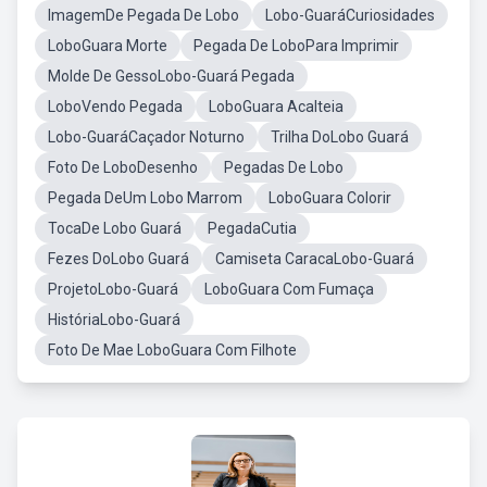
ImagemDe Pegada De Lobo
Lobo-GuaráCuriosidades
LoboGuara Morte
Pegada De LoboPara Imprimir
Molde De GessoLobo-Guará Pegada
LoboVendo Pegada
LoboGuara Acalteia
Lobo-GuaráCaçador Noturno
Trilha DoLobo Guará
Foto De LoboDesenho
Pegadas De Lobo
Pegada DeUm Lobo Marrom
LoboGuara Colorir
TocaDe Lobo Guará
PegadaCutia
Fezes DoLobo Guará
Camiseta CaracaLobo-Guará
ProjetoLobo-Guará
LoboGuara Com Fumaça
HistóriaLobo-Guará
Foto De Mae LoboGuara Com Filhote