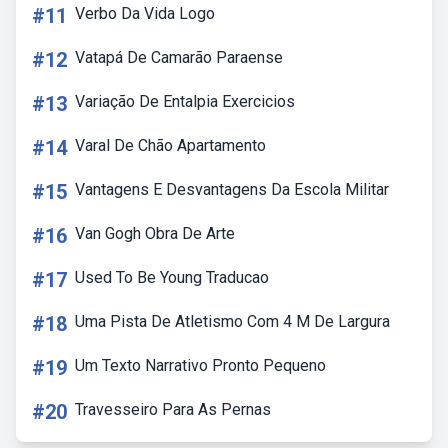
#11
Verbo Da Vida Logo
#12
Vatapá De Camarão Paraense
#13
Variação De Entalpia Exercicios
#14
Varal De Chão Apartamento
#15
Vantagens E Desvantagens Da Escola Militar
#16
Van Gogh Obra De Arte
#17
Used To Be Young Traducao
#18
Uma Pista De Atletismo Com 4 M De Largura
#19
Um Texto Narrativo Pronto Pequeno
#20
Travesseiro Para As Pernas