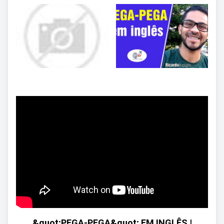
&quot;PEGA-PEGA&quot; EM INGLÊS |