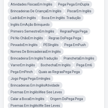
Atividades FísicasEm Inglês
Pega Pega EmDupla
Brincadeiras De CriançaEm Inglês
PiscarEm Inglês
LadrãoEm Inglês
Boca Em Inglês .Tradução
Inglês EmAção Brinquedo
Primeiro SemestreEm Inglês
RegrasPega Pega
Pé No ChãoEm Inglês
Regras DoPega Pega
PinxadoEm Inglês
PESInglês
Pega EmPush
Nomes De BrincadeirasEm Inglês
Brincadeira Em InglêsTradução
PranchetaEm Inglês
VarrerEm Inglês
BochechaEm Inglês
Pega Em6
Pega EmPinch
Quais as RegrasPega Pega
Jogo Pega Pega EmIngles
Brincadeiras Em InglêsAtividade
Poemas Em InglêsWee See Leves
Calar a BocaEm Inglês
Origem DoPega Pega
Poemas Em InglêsWe See Leves