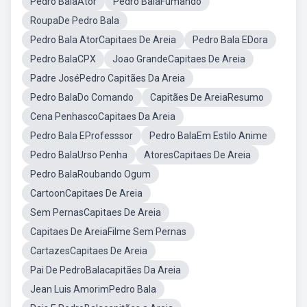
Pedro BalaAtor
Pedro BalaFumando
RoupaDe Pedro Bala
Pedro Bala AtorCapitaes De Areia
Pedro Bala EDora
Pedro BalaCPX
Joao GrandeCapitaes De Areia
Padre JoséPedro Capitães Da Areia
Pedro BalaDo Comando
Capitães De AreiaResumo
Cena PenhascoCapitaes Da Areia
Pedro Bala EProfesssor
Pedro BalaEm Estilo Anime
Pedro BalaUrso Penha
AtoresCapitaes De Areia
Pedro BalaRoubando Ogum
CartoonCapitaes De Areia
Sem PernasCapitaes De Areia
Capitaes De AreiaFilme Sem Pernas
CartazesCapitaes De Areia
Pai De PedroBalacapitães Da Areia
Jean Luis AmorimPedro Bala