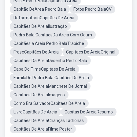
Pais E PedroBalacapitães a Areia
Capitão DeArea Pedro Bala
Fotos Pedro BalaCV
ReformatorioCapitães De Areia
Capitães De AreiaIlustração
Pedro Bala CapitaesDa Areia Com Ogum
Capitães a Areia Pedro BalaTrapiche
FraseCapitães De Areia
Capitaes De AreiaOriginal
Capitães Da AreiaDesenho Pedro Bala
Capa Do FilmeCapitaes De Areia
FamilaDe Pedro Bala Capitães De Areia
Capitães De AreiaManchete De Jornal
Capitaes De AreiaImagens
Como Era SalvadorCapitaes De Areia
LivroCapitães De Areia
Capitas De AreiaResumo
Capitães De AreiaCrianças Ladronas
Capitães De AreiaFilme Poster