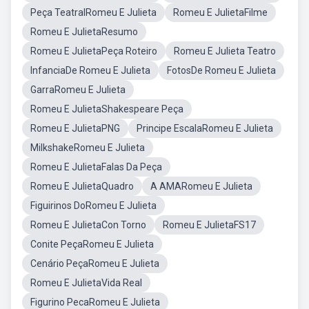
Peça TeatralRomeu E Julieta
Romeu E JulietaFilme
Romeu E JulietaResumo
Romeu E JulietaPeça Roteiro
Romeu E Julieta Teatro
InfanciaDe Romeu E Julieta
FotosDe Romeu E Julieta
GarraRomeu E Julieta
Romeu E JulietaShakespeare Peça
Romeu E JulietaPNG
Principe EscalaRomeu E Julieta
MilkshakeRomeu E Julieta
Romeu E JulietaFalas Da Peça
Romeu E JulietaQuadro
A AMARomeu E Julieta
Figuirinos DoRomeu E Julieta
Romeu E JulietaCon Torno
Romeu E JulietaFS17
Conite PeçaRomeu E Julieta
Cenário PeçaRomeu E Julieta
Romeu E JulietaVida Real
Figurino PecaRomeu E Julieta