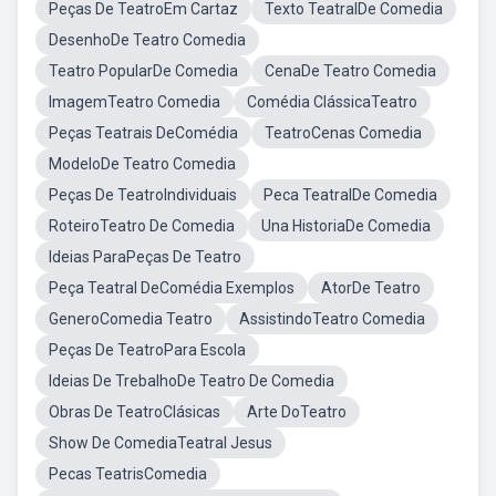
Peças De TeatroEm Cartaz
Texto TeatralDe Comedia
DesenhoDe Teatro Comedia
Teatro PopularDe Comedia
CenaDe Teatro Comedia
ImagemTeatro Comedia
Comédia ClássicaTeatro
Peças Teatrais DeComédia
TeatroCenas Comedia
ModeloDe Teatro Comedia
Peças De TeatroIndividuais
Peca TeatralDe Comedia
RoteiroTeatro De Comedia
Una HistoriaDe Comedia
Ideias ParaPeças De Teatro
Peça Teatral DeComédia Exemplos
AtorDe Teatro
GeneroComedia Teatro
AssistindoTeatro Comedia
Peças De TeatroPara Escola
Ideias De TrebalhoDe Teatro De Comedia
Obras De TeatroClásicas
Arte DoTeatro
Show De ComediaTeatral Jesus
Pecas TeatrisComedia