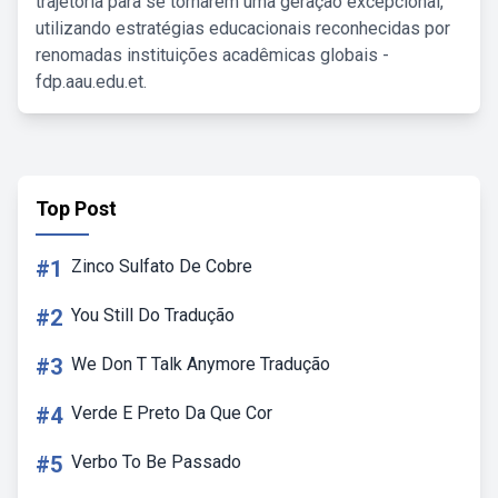
trajetória para se tornarem uma geração excepcional,
utilizando estratégias educacionais reconhecidas por
renomadas instituições acadêmicas globais -
fdp.aau.edu.et.
Top Post
#1
Zinco Sulfato De Cobre
#2
You Still Do Tradução
#3
We Don T Talk Anymore Tradução
#4
Verde E Preto Da Que Cor
#5
Verbo To Be Passado