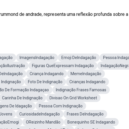
rummond de andrade, representa uma reflexão profunda sobre a
dagação
ImagensIndagação
Emoji DeIndagação
Pessoa Indag
çãoIlustração
Figuras QueExpressam Indagação
IndagaçãoNegr
 DeIndagação
Criança Indagando
MemeIndagação
Indignação
Foto De Indignação
Crianças Indagando
ão De Formação Indagaçao
Indignação Frases Famosas
Carinha De Indignação
Divisao On Grid Worksheet
gens De Idagação
Pessoa Com Indignação
 Jovens
CuriosidadeIndagação
Frases DeIndagação
açãoEmogi
OReizinho Mandão
Bonequinho SE Indagando