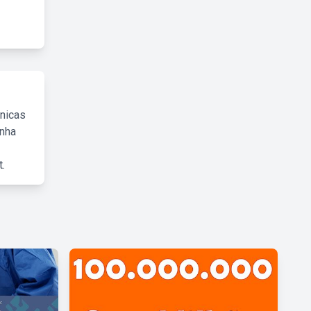
cnicas
inha
.