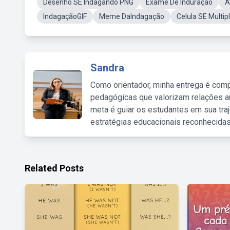
Desenho SE Indagando PNG
Exame De Induração
A
IndagaçãoGIF
Meme DaIndagação
Celula SE Multip
Sandra
Como orientador, minha entrega é comp
pedagógicas que valorizam relações au
meta é guiar os estudantes em sua traj
estratégias educacionais reconhecidas
Related Posts