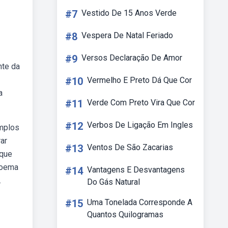
#7
Vestido De 15 Anos Verde
#8
Vespera De Natal Feriado
#9
Versos Declaração De Amor
nte da
#10
Vermelho E Preto Dá Que Cor
a
#11
Verde Com Preto Vira Que Cor
#12
Verbos De Ligação Em Ingles
emplos
ar
#13
Ventos De São Zacarias
 que
poema
#14
Vantagens E Desvantagens
.
Do Gás Natural
#15
Uma Tonelada Corresponde A
Quantos Quilogramas