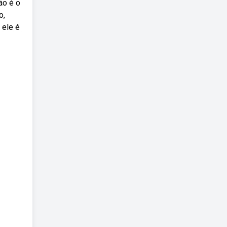
ão é o
o,
 ele é