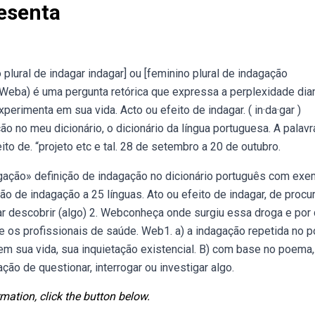
esenta
lural de indagar indagar] ou [feminino plural de indagação
. Weba) é uma pergunta retórica que expressa a perplexidade dia
perimenta em sua vida. Acto ou efeito de indagar. ( in·da·gar )
ão no meu dicionário, o dicionário da língua portuguesa. A palavr
ito de. “projeto etc e tal. 28 de setembro a 20 de outubro.
ação» definição de indagação no dicionário português com ex
o de indagação a 25 línguas. Ato ou efeito de indagar, de procur
urar descobrir (algo) 2. Webconheça onde surgiu essa droga e por
e os profissionais de saúde. Web1. a) a indagação repetida no 
em sua vida, sua inquietação existencial. B) com base no poema,
o de questionar, interrogar ou investigar algo.
mation, click the button below.