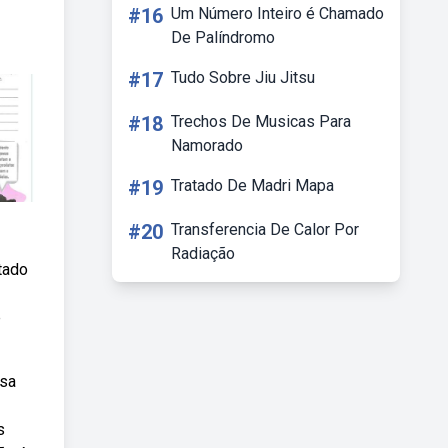
#16
Um Número Inteiro é Chamado
De Palíndromo
#17
Tudo Sobre Jiu Jitsu
#18
Trechos De Musicas Para
Namorado
#19
Tratado De Madri Mapa
#20
Transferencia De Calor Por
Radiação
tado
e
ssa
s