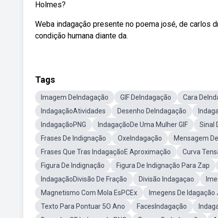
Holmes?
Weba indagação presente no poema josé, de carlos d
condição humana diante da.
Tags
Imagem DeIndagação
GIF DeIndagação
Cara DeIn
IndagaçãoAtividades
Desenho DeIndagação
Indaga
IndagaçãoPNG
IndagaçãoDe Uma Mulher GIF
Sinal
Frases De Indignação
OxeIndagação
Mensagem De 
Frases Que Tras IndagaçãoE Aproximação
Curva Tens
Figura De Indignação
Figura De Indignação Para Zap
IndagaçãoDivisão De Fração
Divisão Indagaçao
Ime
Magnetismo Com Mola EsPCEx
Imegens De Idagação
Texto Para Pontuar 5O Ano
FacesIndagação
Indag