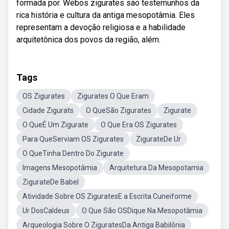
formada por. Webos zigurates são testemunhos da
rica história e cultura da antiga mesopotâmia. Eles
representam a devoção religiosa e a habilidade
arquitetônica dos povos da região, além.
Tags
OS Zigurates
Zigurates O Que Eram
Cidade Zigurats
O QueSão Zigurates
Zigurate
O QueÉ Um Zigurate
O Que Era OS Zigurates
Para QueServiam OS Zigurates
ZigurateDe Ur
O QueTinha Dentro Do Zigurate
Imagens Mesopotâmia
Arquitetura Da Mesopotamia
ZigurateDe Babel
Atividade Sobre OS ZiguratesE a Escrita Cuneiforme
Ur DosCaldeus
O Que São OSDique Na Mesopotâmia
Arqueologia Sobre O ZiguratesDa Antiga Babilônia