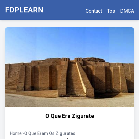
FDPLEARN
Contact
Tos
DMCA
O Que Era Zigurate
Home
>
O Que Eram Os Zigurates