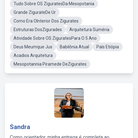
Tudo Sobre OS ZiguratesDa Mesopotania
Grande ZigurateDe Ur
Como Era OInterior Dos Zigurates
Estruturas DosZigurades
Arquitetura Suméria
Atividade Sobre OS ZiguratesPara O 5 Ano
Deus Meumque Jus
Babilônia Atual
País Etiópia
Acadios Arquitetura
Mesopotannia Piramede DeZigurates
Sandra
Como orientador, minha entrega é completa ao