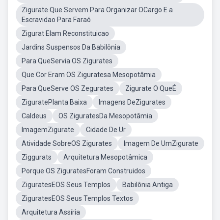
Zigurate Que Servem Para Organizar OCargo E a
Escravidao Para Faraó
Zigurat Elam Reconstituicao
Jardins Suspensos Da Babilônia
Para QueServia OS Zigurates
Que Cor Eram OS Ziguratesa Mesopotâmia
Para QueServe OS Zegurates
Zigurate O QueÉ
ZiguratePlanta Baixa
Imagens DeZigurates
Caldeus
OS ZiguratesDa Mesopotâmia
ImagemZigurate
Cidade De Ur
Atividade SobreOS Zigurates
Imagem De UmZigurate
Ziggurats
Arquitetura Mesopotâmica
Porque OS ZiguratesForam Construidos
ZiguratesEOS Seus Templos
Babilônia Antiga
ZiguratesEOS Seus Templos Textos
Arquitetura Assíria