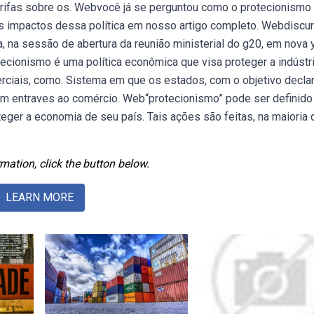
arifas sobre os. Webvocê já se perguntou como o protecionismo 
os impactos dessa política em nosso artigo completo. Webdiscu
lva, na sessão de abertura da reunião ministerial do g20, em nova 
ecionismo é uma política econômica que visa proteger a indústr
erciais, como. Sistema em que os estados, com o objetivo decla
am entraves ao comércio. Web“protecionismo” pode ser definido
ger a economia de seu país. Tais ações são feitas, na maioria 
mation, click the button below.
LEARN MORE