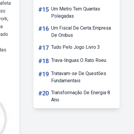
afeta
#15
Um Metro Tem Quantas
rso
Polegadas
york,
ia
#16
Um Fiscal De Certa Empresa
rado
De Onibus
#17
Tudo Pelo Jogo Livro 3
das
#18
Trava-línguas O Rato Roeu
#19
Tratavam-se De Questões
Fundamentais
#20
Transformação De Energia 8
Ano