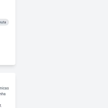
muta
cnicas
inha
.