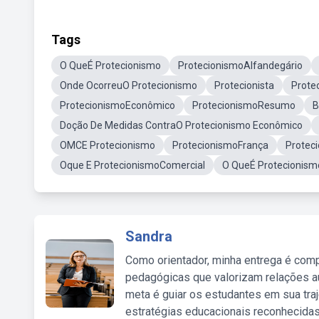
Tags
O QueÉ Protecionismo
ProtecionismoAlfandegário
Onde OcorreuO Protecionismo
Protecionista
Prote
ProtecionismoEconômico
ProtecionismoResumo
B
Doção De Medidas ContraO Protecionismo Econômico
OMCE Protecionismo
ProtecionismoFrança
Protec
Oque E ProtecionismoComercial
O QueÉ Protecionismo
Sandra
Como orientador, minha entrega é comp
pedagógicas que valorizam relações au
meta é guiar os estudantes em sua traj
estratégias educacionais reconhecidas