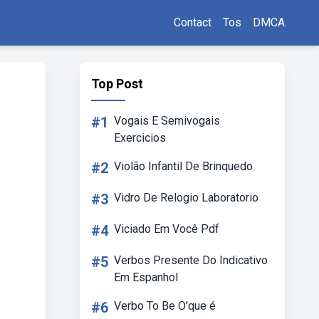
Contact
Tos
DMCA
Top Post
#1
Vogais E Semivogais
Exercicios
#2
Violão Infantil De Brinquedo
#3
Vidro De Relogio Laboratorio
#4
Viciado Em Você Pdf
#5
Verbos Presente Do Indicativo
Em Espanhol
#6
Verbo To Be O'que é