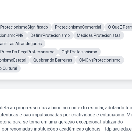
ProtecionismoSignificado
ProtecionismoComercial
O QueÉ Per
cionismoPNG
DefinirProtecionismo
Medidas Protecionistas
arreiras Alfandegárias
Preço Da PeçaProtecionismo
OqE Protecionismo
ionismoEstatal
Quebrando Barreiras
OMC vsProtecionismo
 Cultural
leta ao progresso dos alunos no contexto escolar, adotando té
tênticas e são impulsionadas por criatividade e entusiasmo. M
etória para se tornarem uma geração excepcional, utilizando
 por renomadas instituições acadêmicas globais - fdp.aau.edu.et