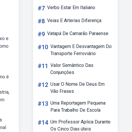
#7
Verbo Estar Em Italiano
#8
Veias E Arterias Diferença
#9
Vatapá De Camarão Paraense
xo e
 como
#10
Vantagem E Desvantagem Do
Transporte Ferroviário
#11
Valor Semântico Das
Conjunções
smo é
#12
Usar O Nome De Deus Em
Vão Frases
tria,
 em
#13
Uma Reportagem Pequena
Para Trabalho De Escola
a
#14
Um Professor Aplica Durante
nal
Os Cinco Dias úteis