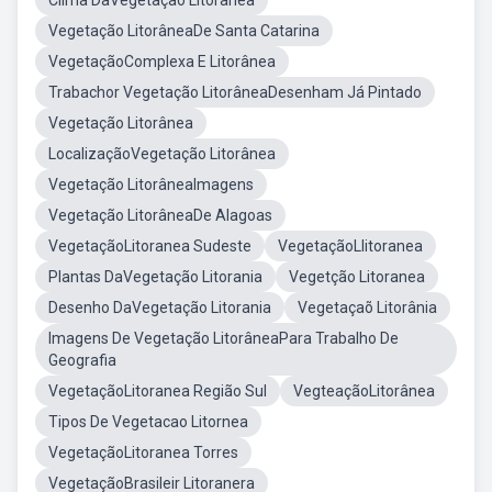
Clima DaVegetação Litorânea
Vegetação LitorâneaDe Santa Catarina
VegetaçãoComplexa E Litorânea
Trabachor Vegetação LitorâneaDesenham Já Pintado
Vegetação Litorânea
LocalizaçãoVegetação Litorânea
Vegetação LitorâneaImagens
Vegetação LitorâneaDe Alagoas
VegetaçãoLitoranea Sudeste
VegetaçãoLlitoranea
Plantas DaVegetação Litorania
Vegetção Litoranea
Desenho DaVegetação Litorania
Vegetaçaõ Litorânia
Imagens De Vegetação LitorâneaPara Trabalho De
Geografia
VegetaçãoLitoranea Região Sul
VegteaçãoLitorânea
Tipos De Vegetacao Litornea
VegetaçãoLitoranea Torres
VegetaçãoBrasileir Litoranera