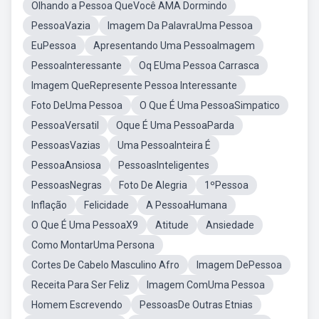
Olhando a Pessoa QueVocê AMA Dormindo
PessoaVazia
Imagem Da PalavraUma Pessoa
EuPessoa
Apresentando Uma PessoaImagem
PessoaInteressante
Oq EUma Pessoa Carrasca
Imagem QueRepresente Pessoa Interessante
Foto DeUma Pessoa
O Que É Uma PessoaSimpatico
PessoaVersatil
Oque É Uma PessoaParda
PessoasVazias
Uma PessoaInteira É
PessoaAnsiosa
PessoasInteligentes
PessoasNegras
Foto De Alegria
1ºPessoa
Inflação
Felicidade
A PessoaHumana
O Que É Uma PessoaX9
Atitude
Ansiedade
Como MontarUma Persona
Cortes De Cabelo Masculino Afro
Imagem DePessoa
Receita Para Ser Feliz
Imagem ComUma Pessoa
Homem Escrevendo
PessoasDe Outras Etnias