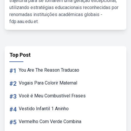
trajetória para se tornarem uma geração excepcional,
utilizando estratégias educacionais reconhecidas por
renomadas instituições acadêmicas globais -
fdp.aau.edu.et.
Top Post
#1
You Are The Reason Traducao
#2
Vogais Para Colorir Maternal
#3
Você é Meu Combustível Frases
#4
Vestido Infantil 1 Aninho
#5
Vermelho Com Verde Combina