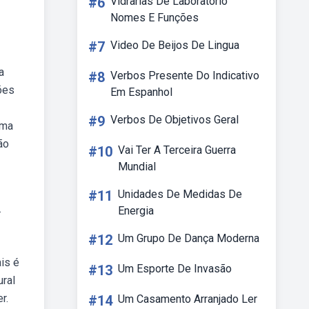
#6
Vidrarias De Laboratorio
Nomes E Funções
#7
Video De Beijos De Lingua
a
#8
Verbos Presente Do Indicativo
ões
Em Espanhol
#9
Verbos De Objetivos Geral
uma
ão
#10
Vai Ter A Terceira Guerra
Mundial
#11
Unidades De Medidas De
.
Energia
#12
Um Grupo De Dança Moderna
is é
#13
Um Esporte De Invasão
ural
r.
#14
Um Casamento Arranjado Ler