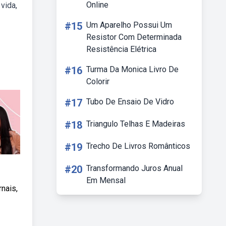
Online
vida,
#15
Um Aparelho Possui Um
Resistor Com Determinada
Resistência Elétrica
#16
Turma Da Monica Livro De
Colorir
#17
Tubo De Ensaio De Vidro
#18
Triangulo Telhas E Madeiras
#19
Trecho De Livros Românticos
#20
Transformando Juros Anual
Em Mensal
rnais,