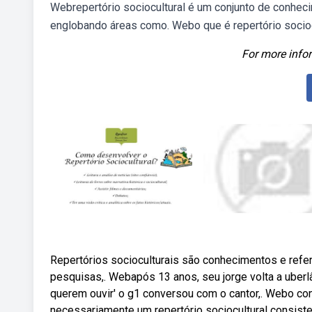
Webrepertório sociocultural é um conjunto de conheci
englobando áreas como. Webo que é repertório socioc
For more infor
Repertórios socioculturais são conhecimentos e referên
pesquisas,. Webapós 13 anos, seu jorge volta a uberl
querem ouvir' o g1 conversou com o cantor,. Webo co
necessariamente um repertório sociocultural consisten