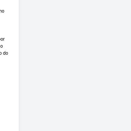
no
por
 o
o do