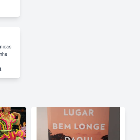
cnicas
inha
.